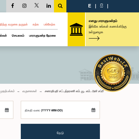
E
|
සි
|
எனது பாராளுமன்றம்
திற்கு வருகை தருதல்
கற்க
பங்கேற்க
இங்கே உங்கள் கணக்கிற்கு
உள்நுழைக
ல்கள்
செயலகம்
பாராளுமன்ற நேரலை
முதற்பக்கம்
வருகைகள்
சனாதிபதி சட்டத்தரணி எம். யூ. எம். அலி சப்ரி
திகதி வரை (YYYY-MM-DD)
தேடு