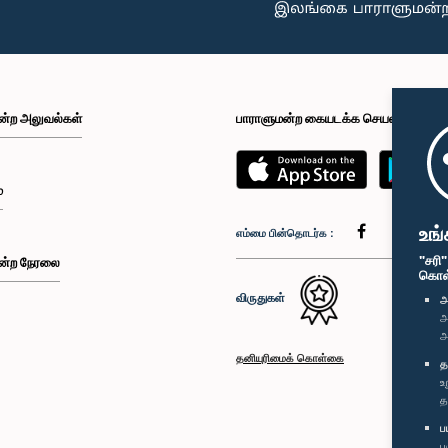
ன்ற அலுவல்கள்
பாராளுமன்ற கையடக்க செயலி
்
உங்
எம்மை பின்தொடர்க :
"சரி
ன்ற நேரலை
கொள்க
விருதுகள்
அ
அ
அ
தனியுரிமைக் கொள்கை
த
உ
த
ப
ப