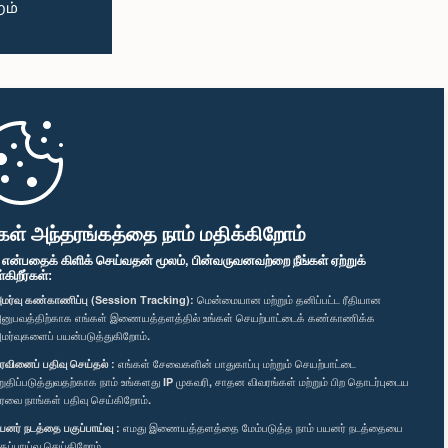
கள் அந்தரங்கத்தை நாம் மதிக்கிறோம்
" என்பதைக் கிளிக் செய்வதன் மூலம், பின்வருவனவற்றை நீங்கள் ஏற்றுக்
ிறீர்கள்:
மர்வு கண்காணிப்பு (Session Tracking):
மென்மையான மற்றும் தனிப்பட்ட ரீதியான
னுபவத்திற்காக எங்கள் இணையத்தளத்தில் உங்கள் செயற்பாட்டைக் கண்காணிக்க
மர்வுகளைப் பயன்படுத்துகிறோம்.
ரவினைப் பதிவு செய்தல் :
எங்கள் சேவைகளின் பாதுகாப்பு மற்றும் செயற்பாட்டை
றுதிப்படுத்துவதற்காக நாம் உங்களது IP முகவரி, சாதன விவரங்கள் மற்றும் பிற தொடர்புடைய
ரவை நாங்கள் பதிவு செய்கிறோம்.
யனர் நடத்தை பகுப்பாய்வு :
எமது இணையத்தளத்தை மேம்படுத்த நாம் பயனர் நடத்தையை
குப்பாய்வு செய்கிறோம்.