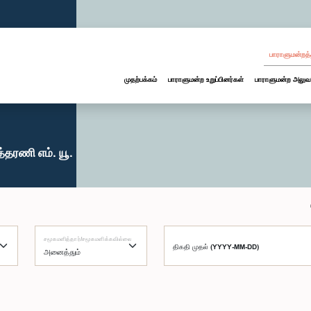
பாராளுமன்றத்
முதற்பக்கம்
பாராளுமன்ற உறுப்பினர்கள்
பாராளுமன்ற அலுவ
தரணி எம். யூ.
சமூகமளித்தார்/சமூகமளிக்கவில்லை
திகதி முதல் (YYYY-MM-DD)