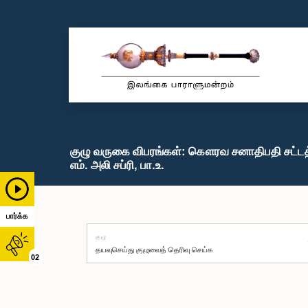
குழு வருகை விபரங்கள்: கௌரவ சனாதிபதி சட்டத்
எம். அலி சப்ரி, பா.உ.
பார்க்க
குழு
02