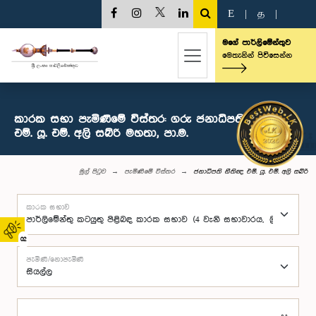
E
|
த
|
මගේ පාර්ලිමේන්තුව
මෙතැනින් පිවිසෙන්න
කාරක සභා පැමිණීමේ විස්තර: ගරු ජනාධිපති නීතිඥ
එම්. යූ. එම්. අලි සබ්රි මහතා, පා.ම.
මුල් පිටුව
පැමිණීමේ විස්තර
ජනාධිපති නීතිඥ එම්. යූ. එම්. අලි සබ්රි
කාරක සභාව
02
පැමිණි/නොපැමිණි