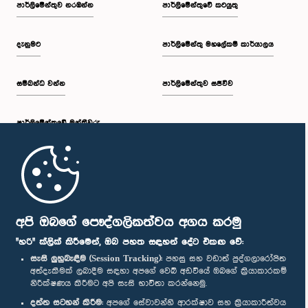
පාර්ලි‌මේන්තුව නරඹන්න
පාර්ලිමේන්තුවේ කටයුතු
දැනුමට
පාර්ලිමේන්තු මහලේකම් කාර්යාලය
සම්බන්ධ වන්න
පාර්ලිමේන්තුව සජීවීව
පාර්ලි‌මේන්තුවේ මන්ත්‍රීවරු
මුල් පිටුව
පාර්ලිමේන්තු ජංගම යෙදුම
අපි ඔබගේ පෞද්ගලිකත්වය අගය කරමු
"හරි" ක්ලික් කිරීමෙන්, ඔබ පහත සඳහන් දේට එකඟ වේ:
සැසි ලුහුබැඳීම (Session Tracking):
පහසු සහ වඩාත් පුද්ගලාරෝපිත
අත්දැකීමක් ලබාදීම සඳහා අපගේ වෙබ් අඩවියේ ඔබගේ ක්‍රියාකාරකම්
නිරීක්ෂණය කිරීමට අපි සැසි භාවිතා කරන්නෙමු.
අප හා සම්බන්ධ වී සිටින්න :
දත්ත සටහන් කිරීම:
අපගේ සේවාවන්හි ආරක්ෂාව සහ ක්‍රියාකාරීත්වය