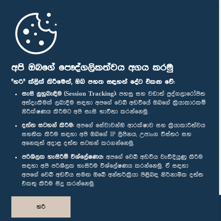
මුල් පිටුව
පාර්ලිමේන්තු ජංගම යෙදුම
අපි ඔබගේ පෞද්ගලිකත්වය අගය කරමු
"හරි" ක්ලික් කිරීමෙන්, ඔබ පහත සඳහන් දේට එකඟ වේ:
සැසි ලුහුබැඳීම (Session Tracking):
පහසු සහ වඩාත් පුද්ගලාරෝපිත
අත්දැකීමක් ලබාදීම සඳහා අපගේ වෙබ් අඩවියේ ඔබගේ ක්‍රියාකාරකම්
නිරීක්ෂණය කිරීමට අපි සැසි භාවිතා කරන්නෙමු.
අප හා සම්බන්ධ වී සිටින්න :
දත්ත සටහන් කිරීම:
අපගේ සේවාවන්හි ආරක්ෂාව සහ ක්‍රියාකාරීත්වය
සහතික කිරීම සඳහා අපි ඔබගේ IP ලිපිනය, උපාංග විස්තර සහ
අනෙකුත් අදාළ දත්ත සටහන් කරගන්නෙමු.
සම්මාන
පරිශීලක හැසිරීම් විශ්ලේෂණය:
අපගේ වෙබ් අඩවිය වැඩිදියුණු කිරීම
සඳහා අපි පරිශීලක හැසිරීම විශ්ලේෂණය කරන්නෙමු. ඒ සඳහා
අපගේ වෙබ් අඩවිය සමඟ ඔබේ අන්තර්ක්‍රියා පිළිබඳ නිර්නාමික දත්ත
පෞද්ගලිකත්ව ප්‍රතිපත්තිය
එකතු කිරීම සිදු කරන්නෙමු.
© ශ්‍රී ලංකා පාර්ලි‌මේන්තුව.
හරි
සියලු හිමිකම් ඇවිරිණි.
නිර්මාණය සහ සංවර්ධනය
TekGeeks