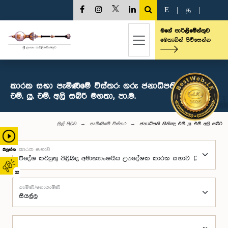
E
|
த
|
මගේ පාර්ලිමේන්තුව
මෙතැනින් පිවිසෙන්න
කාරක සභා පැමිණීමේ විස්තර: ගරු ජනාධිපති නීතිඥ
එම්. යූ. එම්. අලි සබ්රි මහතා, පා.ම.
මුල් පිටුව
පැමිණීමේ විස්තර
ජනාධිපති නීතිඥ එම්. යූ. එම්. අලි සබ්රි
කාරක සභාව
බලන්න
02
පැමිණි/නොපැමිණි