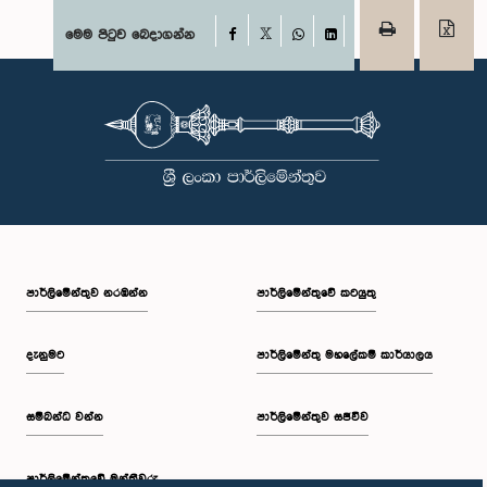
Facebook
මෙම පිටුව බෙදාගන්න
X
WhatsApp
LinkedIn
පාර්ලි‌මේන්තුව නරඹන්න
පාර්ලිමේන්තුවේ කටයුතු
දැනුමට
පාර්ලිමේන්තු මහලේකම් කාර්යාලය
සම්බන්ධ වන්න
පාර්ලිමේන්තුව සජීවීව
පාර්ලි‌මේන්තුවේ මන්ත්‍රීවරු