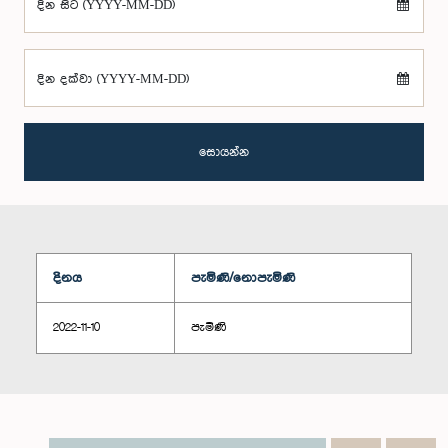
දින සිට (YYYY-MM-DD)
දින දක්වා (YYYY-MM-DD)
සොයන්න
දිනය
පැමිණි/නොපැමිණි
2022-11-10
පැමිණි