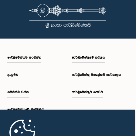
පාර්ලි‌මේන්තුව නරඹන්න
පාර්ලිමේන්තුවේ කටයුතු
දැනුමට
පාර්ලිමේන්තු මහලේකම් කාර්යාලය
සම්බන්ධ වන්න
පාර්ලිමේන්තුව සජීවීව
පාර්ලි‌මේන්තුවේ මන්ත්‍රීවරු
මුල් පිටුව