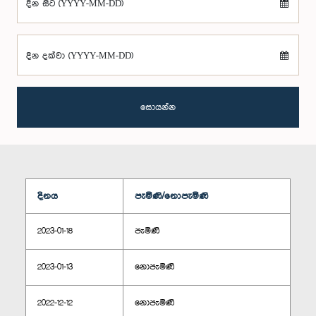
දින සිට (YYYY-MM-DD)
දින දක්වා (YYYY-MM-DD)
සොයන්න
දිනය
පැමිණි/නොපැමිණි
2023-01-18
පැමිණි
2023-01-13
නොපැමිණි
2022-12-12
නොපැමිණි