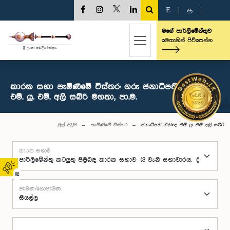
E
|
த
|
මගේ පාර්ලිමේන්තුව
මෙතැනින් පිවිසෙන්න
කාරක සභා පැමිණීමේ විස්තර: ගරු ජනාධිපති නීතිඥ
එම්. යූ. එම්. අලි සබ්රි මහතා, පා.ම.
මුල් පිටුව
පැමිණීමේ විස්තර
ජනාධිපති නීතිඥ එම්. යූ. එම්. අලි සබ්රි
කාරක සභාව
02
පැමිණි/නොපැමිණි