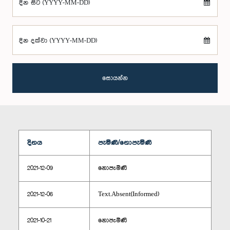
දින සිට (YYYY-MM-DD)
දින දක්වා (YYYY-MM-DD)
සොයන්න
දිනය
පැමිණි/නොපැමිණි
2021-12-09
නොපැමිණි
2021-12-06
Text.Absent(Informed)
2021-10-21
නොපැමිණි