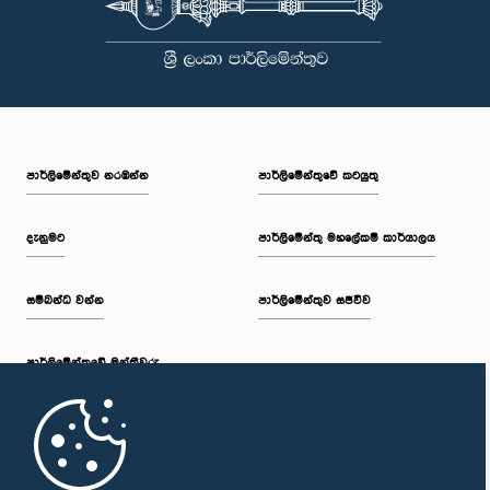
පාර්ලි‌මේන්තුව නරඹන්න
පාර්ලිමේන්තුවේ කටයුතු
දැනුමට
පාර්ලිමේන්තු මහලේකම් කාර්යාලය
සම්බන්ධ වන්න
පාර්ලිමේන්තුව සජීවීව
පාර්ලි‌මේන්තුවේ මන්ත්‍රීවරු
මුල් පිටුව