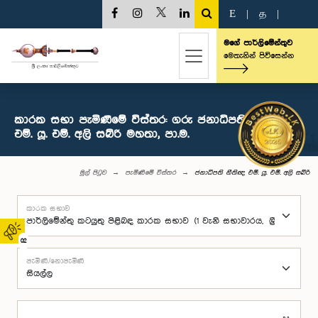
E
|
த
|
මගේ පාර්ලිමේන්තුව
මෙතැනින් පිවිසෙන්න
කාරක සභා පැමිණීමේ විස්තර: ගරු ජනාධිපති නීතිඥ
එම්. යූ. එම්. අලි සබ්රි මහතා, පා.ම.
මුල් පිටුව
පැමිණීමේ විස්තර
ජනාධිපති නීතිඥ එම්. යූ. එම්. අලි සබ්රි
කාරක සභාව
02
පැමිණි/නොපැමිණි