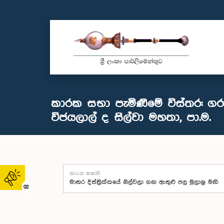
කාරක සභා පැමිණීමේ විස්තර: ගර
විජයලාල් ද සිල්වා මහතා, පා.ම.
කාරක සභාව
02