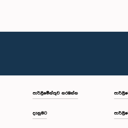
පාර්ලි‌මේන්තුව නරඹන්න
පාර්ලි
දැනුමට
පාර්ලි