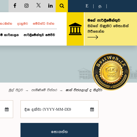
E
|
த
|
මගේ පාර්ලිමේන්තුව
ව නරඹන්න
දැනුමට
සම්බන්ධ වන්න
ඔබගේ ගිණුමට මෙතැනින්
පිවිසෙන්න
ම් කාර්යාලය
පාර්ලිමේන්තුව සජීවීව
මුල් පිටුව
පැමිණීමේ විස්තර
ෂාන් විජයලාල් ද සිල්වා
දින දක්වා (YYYY-MM-DD)
සොයන්න