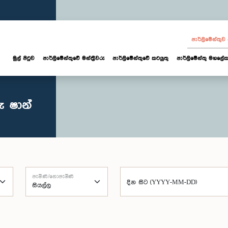
පාර්ලි‌මේන්තු
මුල් පිටුව
පාර්ලි‌මේන්තුවේ මන්ත්‍රීවරු
පාර්ලිමේන්තුවේ කටයුතු
පාර්ලිමේන්තු මහලේක
ු ෂාන්
පැමිණි/නොපැමිණි
දින සිට (YYYY-MM-DD)