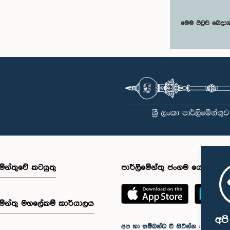
මෙම පිටුව බෙදා
මේන්තුවේ කටයුතු
පාර්ලිමේන්තු ජංගම යෙදුම
මේන්තු මහලේකම් කාර්යාලය
අප
අප හා සම්බන්ධ වී සිටින්න :