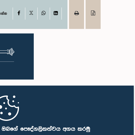
X
Facebook
WhatsApp
LinkedIn
ගන්න
ි ඔබගේ පෞද්ගලිකත්වය අගය කරමු