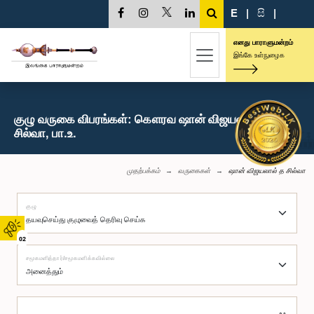
E
|
සි
|
எனது பாராளுமன்றம்
இங்கே உள்நுழைக
குழு வருகை விபரங்கள்: கௌரவ ஷான் விஜயலால் த
சில்வா, பா.உ.
முதற்பக்கம்
வருகைகள்
ஷான் விஜயலால் த சில்வா
குழு
02
சமூகமளித்தார்/சமூகமளிக்கவில்லை