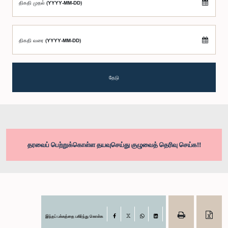
திகதி முதல் (YYYY-MM-DD)
திகதி வரை (YYYY-MM-DD)
தேடு
தரவைப் பெற்றுக்கொள்ள தயவுசெய்து குழுவைத் தெரிவு செய்க!!
இந்தப் பக்கத்தை பகிர்ந்து கொள்க
Facebook
X
WhatsApp
LinkedIn