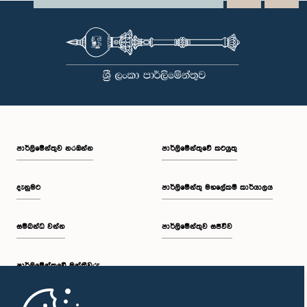
පාර්ලි‌මේන්තුව නරඹන්න
පාර්ලිමේන්තුවේ කටයුතු
දැනුමට
පාර්ලිමේන්තු මහලේකම් කාර්යාලය
සම්බන්ධ වන්න
පාර්ලිමේන්තුව සජීවීව
පාර්ලි‌මේන්තුවේ මන්ත්‍රීවරු
මුල් පිටුව