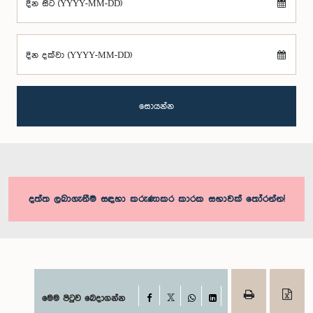
දින සිට (YYYY-MM-DD)
දින දක්වා (YYYY-MM-DD)
සොයන්න
දත්ත ලබාගැනීම සඳහා කරුණාකර කාරක සභාවක් තෝරන්න!
Facebook
මෙම පිටුව බෙදාගන්න
X
WhatsApp
LinkedIn