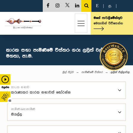
E
|
த
|
මගේ පාර්ලිමේන්තුව
මෙතැනින් පිවිසෙන්න
කාරක සභා පැමිණීමේ විස්තර: ගරු ලලිත් එල්ලාවල
මහතා, පා.ම.
මුල් පිටුව
පැමිණීමේ විස්තර
ලලිත් එල්ලාවල
කාරක සභාව
බලන්න
02
පැමිණි/නොපැමිණි