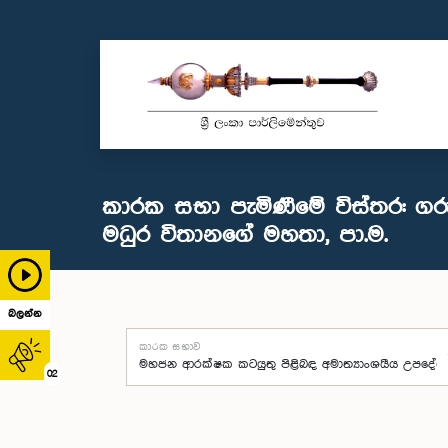
කාරක සභා පැමිණීමේ විස්තර: ගර
මධුර විතානගේ මහතා, පා.ම.
බලන්න
කාරක සභාව
02