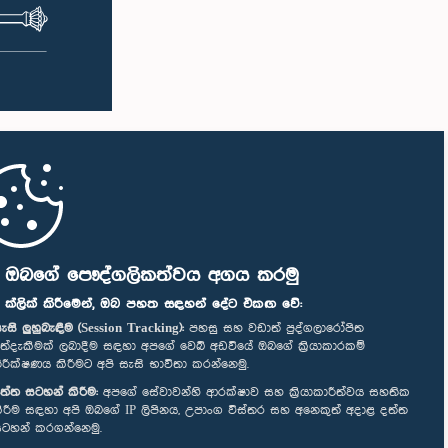
ි ඔබගේ පෞද්ගලිකත්වය අගය කරමු
" ක්ලික් කිරීමෙන්, ඔබ පහත සඳහන් දේට එකඟ වේ:
ැසි ලුහුබැඳීම (Session Tracking):
පහසු සහ වඩාත් පුද්ගලාරෝපිත
ත්දැකීමක් ලබාදීම සඳහා අපගේ වෙබ් අඩවියේ ඔබගේ ක්‍රියාකාරකම්
ිරීක්ෂණය කිරීමට අපි සැසි භාවිතා කරන්නෙමු.
ත්ත සටහන් කිරීම:
අපගේ සේවාවන්හි ආරක්ෂාව සහ ක්‍රියාකාරීත්වය සහතික
ිරීම සඳහා අපි ඔබගේ IP ලිපිනය, උපාංග විස්තර සහ අනෙකුත් අදාළ දත්ත
ටහන් කරගන්නෙමු.