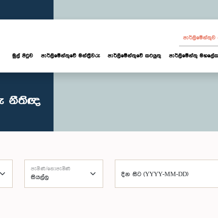
පාර්ලි‌මේන්තු
මුල් පිටුව
පාර්ලි‌මේන්තුවේ මන්ත්‍රීවරු
පාර්ලිමේන්තුවේ කටයුතු
පාර්ලිමේන්තු මහලේක
ු නීතිඥ
පැමිණි/නොපැමිණි
දින සිට (YYYY-MM-DD)