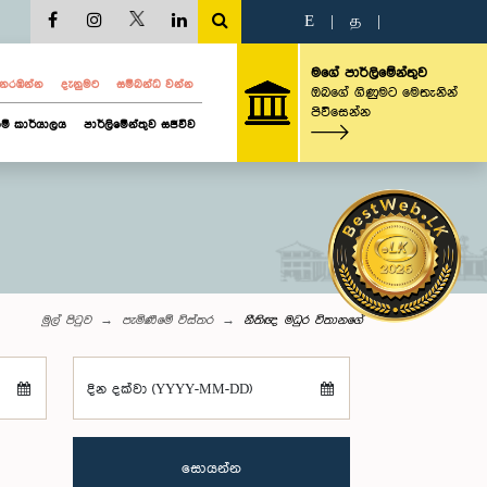
E
|
த
|
මගේ පාර්ලිමේන්තුව
ව නරඹන්න
දැනුමට
සම්බන්ධ වන්න
ඔබගේ ගිණුමට මෙතැනින්
පිවිසෙන්න
ම් කාර්යාලය
පාර්ලිමේන්තුව සජීවීව
මුල් පිටුව
පැමිණීමේ විස්තර
නීතිඥ මධුර විතානගේ
දින දක්වා (YYYY-MM-DD)
සොයන්න