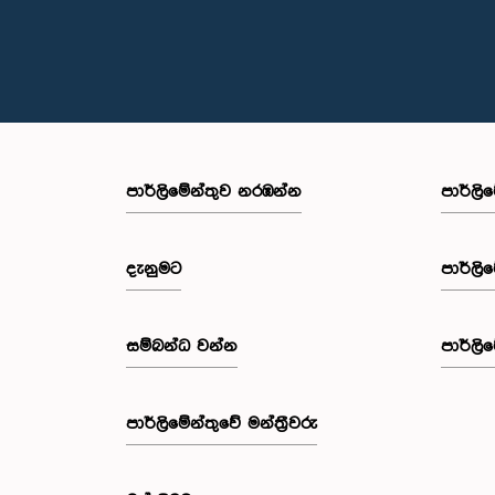
පාර්ලි‌මේන්තුව නරඹන්න
පාර්ලි
දැනුමට
පාර්ලි
සම්බන්ධ වන්න
පාර්ලි
පාර්ලි‌මේන්තුවේ මන්ත්‍රීවරු