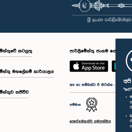
මේන්තුවේ කටයුතු
පාර්ලිමේන්තු ජංගම යෙදුම
මේන්තු මහලේකම් කාර්යාලය
අප
අප හා සම්බන්ධ වී සිටින්න :
"හරි
මේන්තුව සජීවීව
ස
අ
සම්මාන
න
ද
ක
පෞද්ගලිකත්ව ප්‍රතිපත්තිය
ස