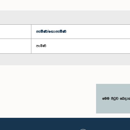
පැමිණි/නොපැමිණි
පැමිණි
මෙම පිටුව බෙදා