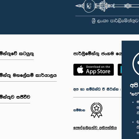
මේන්තුවේ කටයුතු
පාර්ලිමේන්තු ජංගම යෙදුම
මේන්තු මහලේකම් කාර්යාලය
අප
අප හා සම්බන්ධ වී සිටින්න :
"හරි
මේන්තුව සජීවීව
ස
අ
සම්මාන
න
ද
ක
පෞද්ගලිකත්ව ප්‍රතිපත්තිය
ස