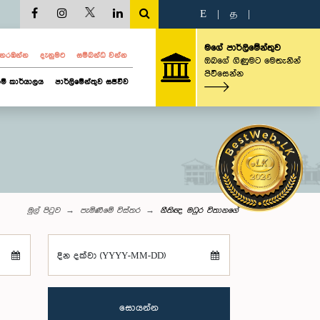
E
|
த
|
මගේ පාර්ලිමේන්තුව
ව නරඹන්න
දැනුමට
සම්බන්ධ වන්න
ඔබගේ ගිණුමට මෙතැනින්
පිවිසෙන්න
ම් කාර්යාලය
පාර්ලිමේන්තුව සජීවීව
මුල් පිටුව
පැමිණීමේ විස්තර
නීතිඥ මධුර විතානගේ
දින දක්වා (YYYY-MM-DD)
සොයන්න