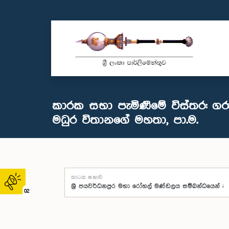
කාරක සභා පැමිණීමේ විස්තර: ගර
මධුර විතානගේ මහතා, පා.ම.
කාරක සභාව
02