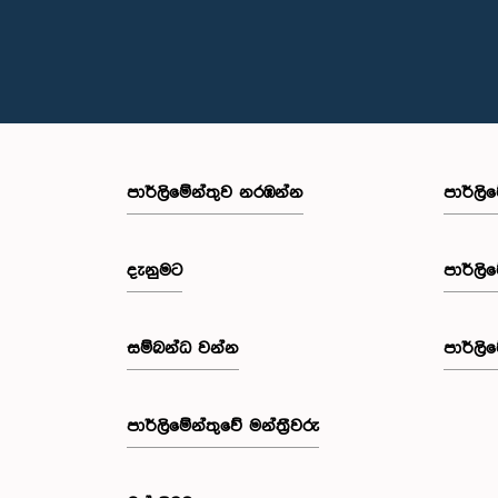
පාර්ලි‌මේන්තුව නරඹන්න
පාර්ලි
දැනුමට
පාර්ලි
සම්බන්ධ වන්න
පාර්ලි
පාර්ලි‌මේන්තුවේ මන්ත්‍රීවරු