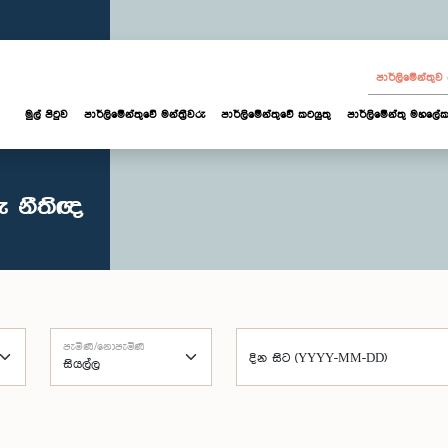
පාර්ලි‌මේන්තු
මුල් පිටුව
පාර්ලි‌මේන්තුවේ මන්ත්‍රීවරු
පාර්ලිමේන්තුවේ කටයුතු
පාර්ලිමේන්තු මහලේක
ු නීතිඥ
පැමිණි/නොපැමිණි
දින සිට (YYYY-MM-DD)