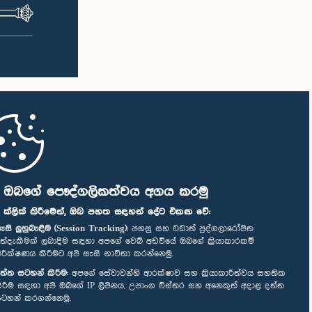
ි ඔබගේ පෞද්ගලිකත්වය අගය කරමු
" ක්ලික් කිරීමෙන්, ඔබ පහත සඳහන් දේට එකඟ වේ:
ැසි ලුහුබැඳීම (Session Tracking):
පහසු සහ වඩාත් පුද්ගලාරෝපිත
ත්දැකීමක් ලබාදීම සඳහා අපගේ වෙබ් අඩවියේ ඔබගේ ක්‍රියාකාරකම්
ිරීක්ෂණය කිරීමට අපි සැසි භාවිතා කරන්නෙමු.
ත්ත සටහන් කිරීම:
අපගේ සේවාවන්හි ආරක්ෂාව සහ ක්‍රියාකාරීත්වය සහතික
ිරීම සඳහා අපි ඔබගේ IP ලිපිනය, උපාංග විස්තර සහ අනෙකුත් අදාළ දත්ත
ටහන් කරගන්නෙමු.