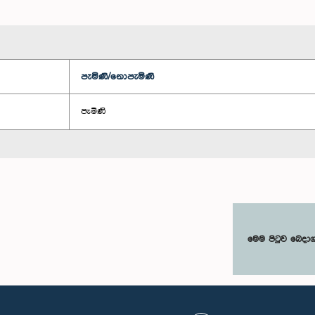
පැමිණි/නොපැමිණි
පැමිණි
මෙම පිටුව බෙදා