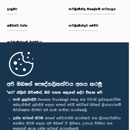
දැනුමට
පාර්ලිමේන්තු මහලේකම් කාර්යාලය
සම්බන්ධ වන්න
පාර්ලිමේන්තුව සජීවීව
පාර්ලි‌මේන්තුවේ මන්ත්‍රීවරු
මුල් පිටුව
පාර්ලිමේන්තු ජංගම යෙදුම
අපි ඔබගේ පෞද්ගලිකත්වය අගය කරමු
"හරි" ක්ලික් කිරීමෙන්, ඔබ පහත සඳහන් දේට එකඟ වේ:
සැසි ලුහුබැඳීම (Session Tracking):
පහසු සහ වඩාත් පුද්ගලාරෝපිත
අත්දැකීමක් ලබාදීම සඳහා අපගේ වෙබ් අඩවියේ ඔබගේ ක්‍රියාකාරකම්
නිරීක්ෂණය කිරීමට අපි සැසි භාවිතා කරන්නෙමු.
අප හා සම්බන්ධ වී සිටින්න :
දත්ත සටහන් කිරීම:
අපගේ සේවාවන්හි ආරක්ෂාව සහ ක්‍රියාකාරීත්වය
සහතික කිරීම සඳහා අපි ඔබගේ IP ලිපිනය, උපාංග විස්තර සහ
අනෙකුත් අදාළ දත්ත සටහන් කරගන්නෙමු.