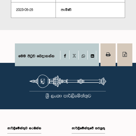
2023-05-25
පැමිණි
Facebook
මෙම පිටුව බෙදාගන්න
X
WhatsApp
LinkedIn
පාර්ලි‌මේන්තුව නරඹන්න
පාර්ලිමේන්තුවේ කටයුතු