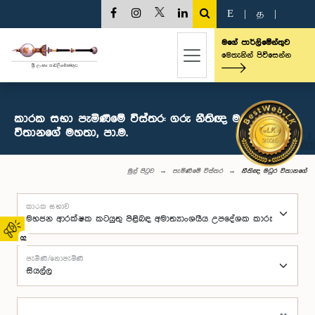
E
|
த
|
මගේ පාර්ලිමේන්තුව
මෙතැනින් පිවිසෙන්න
කාරක සභා පැමිණීමේ විස්තර: ගරු නීතිඥ මධුර
විතානගේ මහතා, පා.ම.
මුල් පිටුව
පැමිණීමේ විස්තර
නීතිඥ මධුර විතානගේ
කාරක සභාව
02
පැමිණි/නොපැමිණි