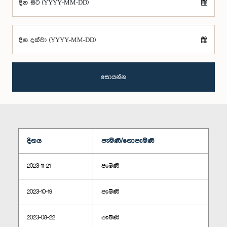
දින සිට (YYYY-MM-DD)
දින දක්වා (YYYY-MM-DD)
සොයන්න
දිනය
පැමිණි/නොපැමිණි
2023-11-21
පැමිණි
2023-10-19
පැමිණි
2023-08-22
පැමිණි