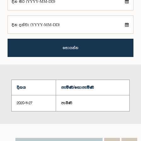
දින සිට (YYYY-MM-DD)
දින දක්වා (YYYY-MM-DD)
සොයන්න
දිනය
පැමිණි/නොපැමිණි
2020-11-27
පැමිණි