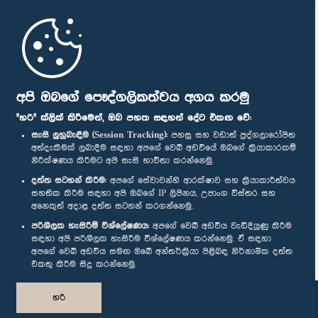
මුල් පිටුව
පාර්ලිමේන්තු ජංගම යෙදුම
අපි ඔබගේ පෞද්ගලිකත්වය අගය කරමු
"හරි" ක්ලික් කිරීමෙන්, ඔබ පහත සඳහන් දේට එකඟ වේ:
සැසි ලුහුබැඳීම (Session Tracking):
පහසු සහ වඩාත් පුද්ගලාරෝපිත
අත්දැකීමක් ලබාදීම සඳහා අපගේ වෙබ් අඩවියේ ඔබගේ ක්‍රියාකාරකම්
නිරීක්ෂණය කිරීමට අපි සැසි භාවිතා කරන්නෙමු.
අප හා සම්බන්ධ වී සිටින්න :
දත්ත සටහන් කිරීම:
අපගේ සේවාවන්හි ආරක්ෂාව සහ ක්‍රියාකාරීත්වය
සහතික කිරීම සඳහා අපි ඔබගේ IP ලිපිනය, උපාංග විස්තර සහ
අනෙකුත් අදාළ දත්ත සටහන් කරගන්නෙමු.
සම්මාන
පරිශීලක හැසිරීම් විශ්ලේෂණය:
අපගේ වෙබ් අඩවිය වැඩිදියුණු කිරීම
සඳහා අපි පරිශීලක හැසිරීම විශ්ලේෂණය කරන්නෙමු. ඒ සඳහා
අපගේ වෙබ් අඩවිය සමඟ ඔබේ අන්තර්ක්‍රියා පිළිබඳ නිර්නාමික දත්ත
පෞද්ගලිකත්ව ප්‍රතිපත්තිය
එකතු කිරීම සිදු කරන්නෙමු.
© ශ්‍රී ලංකා පාර්ලි‌මේන්තුව.
හරි
සියලු හිමිකම් ඇවිරිණි.
නිර්මාණය සහ සංවර්ධනය
TekGeeks