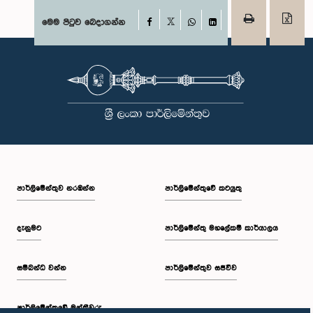
Facebook
මෙම පිටුව බෙදාගන්න
X
WhatsApp
LinkedIn
පාර්ලි‌මේන්තුව නරඹන්න
පාර්ලිමේන්තුවේ කටයුතු
දැනුමට
පාර්ලිමේන්තු මහලේකම් කාර්යාලය
සම්බන්ධ වන්න
පාර්ලිමේන්තුව සජීවීව
පාර්ලි‌මේන්තුවේ මන්ත්‍රීවරු