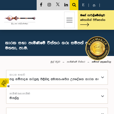
E
|
த
|
මගේ පාර්ලිමේන්තුව
මෙතැනින් පිවිසෙන්න
කාරක සභා පැමිණීමේ විස්තර: ගරු සම්පත් අතුකෝරල
මහතා, පා.ම.
මුල් පිටුව
පැමිණීමේ විස්තර
සම්පත් අතුකෝරල
කාරක සභාව
02
පැමිණි/නොපැමිණි