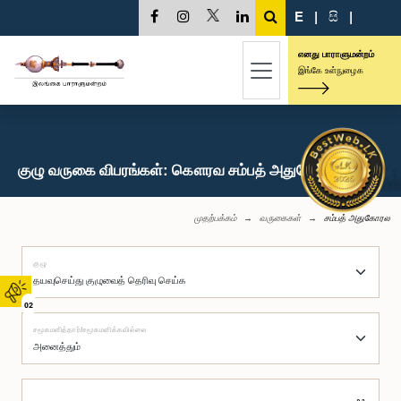
E
|
සි
|
எனது பாராளுமன்றம்
இங்கே உள்நுழைக
குழு வருகை விபரங்கள்: கௌரவ சம்பத் அதுகோரல, பா.உ.
முதற்பக்கம்
வருகைகள்
சம்பத் அதுகோரல
குழு
02
சமூகமளித்தார்/சமூகமளிக்கவில்லை