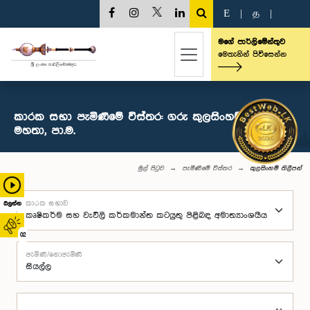
E
|
த
|
මගේ පාර්ලිමේන්තුව
මෙතැනින් පිවිසෙන්න
කාරක සභා පැමිණීමේ විස්තර: ගරු කුලසිංහම් තිලීපන්
මහතා, පා.ම.
මුල් පිටුව
පැමිණීමේ විස්තර
කුලසිංහම් තිලීපන්
කාරක සභාව
බලන්න
02
පැමිණි/නොපැමිණි