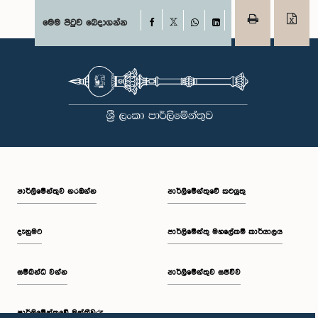
Facebook
මෙම පිටුව බෙදාගන්න
X
WhatsApp
LinkedIn
පාර්ලි‌මේන්තුව නරඹන්න
පාර්ලිමේන්තුවේ කටයුතු
දැනුමට
පාර්ලිමේන්තු මහලේකම් කාර්යාලය
සම්බන්ධ වන්න
පාර්ලිමේන්තුව සජීවීව
පාර්ලි‌මේන්තුවේ මන්ත්‍රීවරු