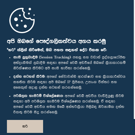
මුල් පිටුව
පාර්ලිමේන්තු ජංගම යෙදුම
අපි ඔබගේ පෞද්ගලිකත්වය අගය කරමු
"හරි" ක්ලික් කිරීමෙන්, ඔබ පහත සඳහන් දේට එකඟ වේ:
සැසි ලුහුබැඳීම (Session Tracking):
පහසු සහ වඩාත් පුද්ගලාරෝපිත
අත්දැකීමක් ලබාදීම සඳහා අපගේ වෙබ් අඩවියේ ඔබගේ ක්‍රියාකාරකම්
නිරීක්ෂණය කිරීමට අපි සැසි භාවිතා කරන්නෙමු.
අප හා සම්බන්ධ වී සිටින්න :
දත්ත සටහන් කිරීම:
අපගේ සේවාවන්හි ආරක්ෂාව සහ ක්‍රියාකාරීත්වය
සහතික කිරීම සඳහා අපි ඔබගේ IP ලිපිනය, උපාංග විස්තර සහ
අනෙකුත් අදාළ දත්ත සටහන් කරගන්නෙමු.
සම්මාන
පරිශීලක හැසිරීම් විශ්ලේෂණය:
අපගේ වෙබ් අඩවිය වැඩිදියුණු කිරීම
සඳහා අපි පරිශීලක හැසිරීම විශ්ලේෂණය කරන්නෙමු. ඒ සඳහා
අපගේ වෙබ් අඩවිය සමඟ ඔබේ අන්තර්ක්‍රියා පිළිබඳ නිර්නාමික දත්ත
පෞද්ගලිකත්ව ප්‍රතිපත්තිය
එකතු කිරීම සිදු කරන්නෙමු.
© ශ්‍රී ලංකා පාර්ලි‌මේන්තුව.
හරි
සියලු හිමිකම් ඇවිරිණි.
නිර්මාණය සහ සංවර්ධනය
TekGeeks