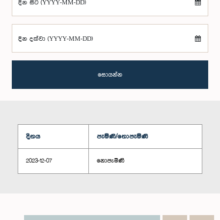
දින සිට (YYYY-MM-DD)
දින දක්වා (YYYY-MM-DD)
සොයන්න
දිනය
පැමිණි/නොපැමිණි
2023-12-07
නොපැමිණි