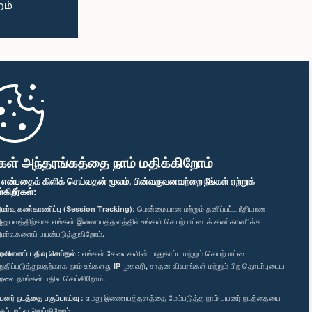
கள் அந்தரங்கத்தை நாம் மதிக்கிறோம்
" என்பதைக் கிளிக் செய்வதன் மூலம், பின்வருவனவற்றை நீங்கள் ஏற்றுக்
ிறீர்கள்:
மர்வு கண்காணிப்பு (Session Tracking):
மென்மையான மற்றும் தனிப்பட்ட ரீதியான
னுபவத்திற்காக எங்கள் இணையத்தளத்தில் உங்கள் செயற்பாட்டைக் கண்காணிக்க
மர்வுகளைப் பயன்படுத்துகிறோம்.
ரவினைப் பதிவு செய்தல் :
எங்கள் சேவைகளின் பாதுகாப்பு மற்றும் செயற்பாட்டை
றுதிப்படுத்துவதற்காக நாம் உங்களது IP முகவரி, சாதன விவரங்கள் மற்றும் பிற தொடர்புடைய
ரவை நாங்கள் பதிவு செய்கிறோம்.
யனர் நடத்தை பகுப்பாய்வு :
எமது இணையத்தளத்தை மேம்படுத்த நாம் பயனர் நடத்தையை
குப்பாய்வு செய்கிறோம்.