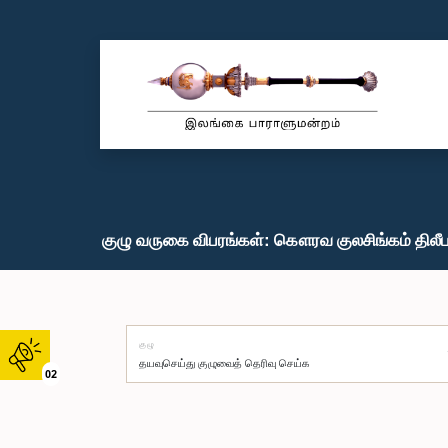
குழு வருகை விபரங்கள்: கௌரவ குலசிங்கம் திலீபன
குழு
02