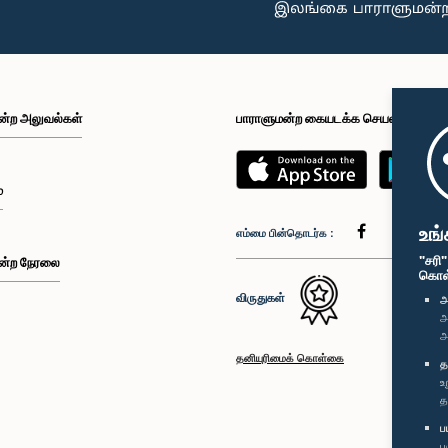
ன்ற அலுவல்கள்
பாராளுமன்ற கையடக்க செயலி
்
உங்
எம்மை பின்தொடர்க :
"சரி
ன்ற நேரலை
கொள்க
விருதுகள்
அ
அ
அ
தனியுரிமைக் கொள்கை
த
உ
த
ப
ப