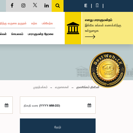
E
|
සි
|
எனது பாராளுமன்றம்
திற்கு வருகை தருதல்
கற்க
பங்கேற்க
இங்கே உங்கள் கணக்கிற்கு
உள்நுழைக
ல்கள்
செயலகம்
பாராளுமன்ற நேரலை
முதற்பக்கம்
வருகைகள்
குலசிங்கம் திலீபன்
திகதி வரை (YYYY-MM-DD)
தேடு