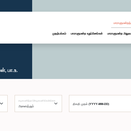
பாராளுமன்றத்
முதற்பக்கம்
பாராளுமன்ற உறுப்பினர்கள்
பாராளுமன்ற அலுவ
், பா.உ.
சமூகமளித்தார்/சமூகமளிக்கவில்லை
திகதி முதல் (YYYY-MM-DD)