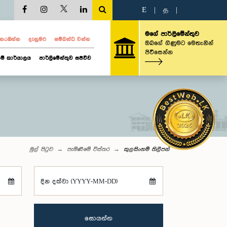
E
|
த
|
මගේ පාර්ලිමේන්තුව
ව නරඹන්න
දැනුමට
සම්බන්ධ වන්න
ඔබගේ ගිණුමට මෙතැනින්
පිවිසෙන්න
ම් කාර්යාලය
පාර්ලිමේන්තුව සජීවීව
මුල් පිටුව
පැමිණීමේ විස්තර
කුලසිංහම් තිලීපන්
දින දක්වා (YYYY-MM-DD)
සොයන්න