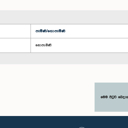
පැමිණි/නොපැමිණි
නොපැමිණි
මෙම පිටුව බෙදා