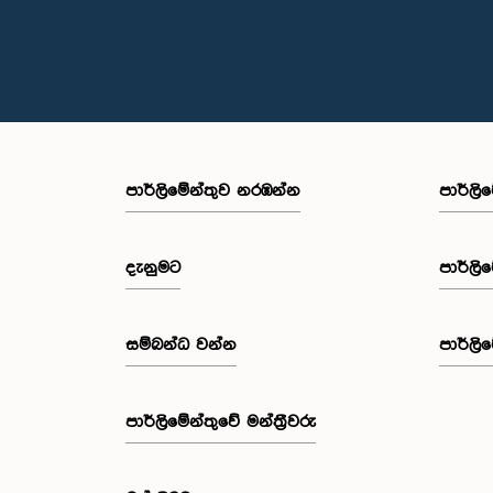
පාර්ලි‌මේන්තුව නරඹන්න
පාර්ලි
දැනුමට
පාර්ලි
සම්බන්ධ වන්න
පාර්ලි
පාර්ලි‌මේන්තුවේ මන්ත්‍රීවරු