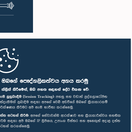
ි ඔබගේ පෞද්ගලිකත්වය අගය කරමු
" ක්ලික් කිරීමෙන්, ඔබ පහත සඳහන් දේට එකඟ වේ:
ැසි ලුහුබැඳීම (Session Tracking):
පහසු සහ වඩාත් පුද්ගලාරෝපිත
ත්දැකීමක් ලබාදීම සඳහා අපගේ වෙබ් අඩවියේ ඔබගේ ක්‍රියාකාරකම්
ිරීක්ෂණය කිරීමට අපි සැසි භාවිතා කරන්නෙමු.
ත්ත සටහන් කිරීම:
අපගේ සේවාවන්හි ආරක්ෂාව සහ ක්‍රියාකාරීත්වය සහතික
ිරීම සඳහා අපි ඔබගේ IP ලිපිනය, උපාංග විස්තර සහ අනෙකුත් අදාළ දත්ත
ටහන් කරගන්නෙමු.