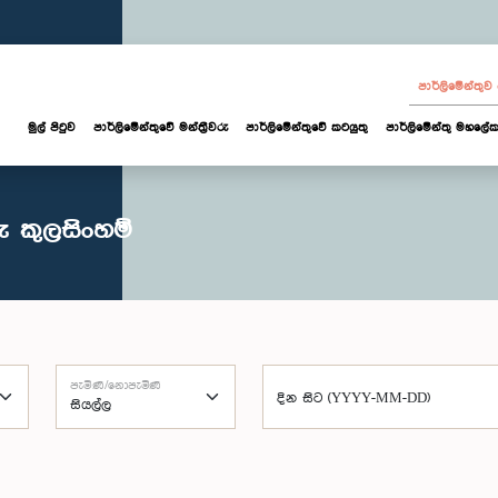
පාර්ලි‌මේන්තු
මුල් පිටුව
පාර්ලි‌මේන්තුවේ මන්ත්‍රීවරු
පාර්ලිමේන්තුවේ කටයුතු
පාර්ලිමේන්තු මහලේක
 කුලසිංහම්
පැමිණි/නොපැමිණි
දින සිට (YYYY-MM-DD)