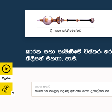
කාරක සභා පැමිණීමේ විස්තර: ගරු
තිලීපන් මහතා, පා.ම.
බලන්න
කාරක සභාව
02