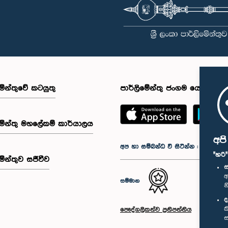
මේන්තුවේ කටයුතු
පාර්ලිමේන්තු ජංගම යෙදුම
මේන්තු මහලේකම් කාර්යාලය
අප
අප හා සම්බන්ධ වී සිටින්න :
"හරි
මේන්තුව සජීවීව
ස
අ
සම්මාන
න
ද
ක
පෞද්ගලිකත්ව ප්‍රතිපත්තිය
ස