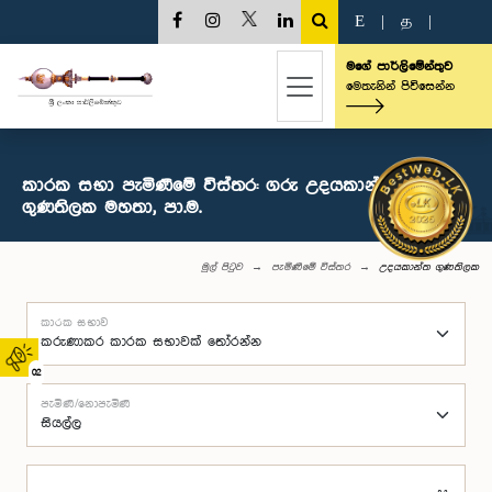
E
|
த
|
මගේ පාර්ලිමේන්තුව
මෙතැනින් පිවිසෙන්න
කාරක සභා පැමිණීමේ විස්තර: ගරු උදයකාන්ත
ගුණතිලක මහතා, පා.ම.
මුල් පිටුව
පැමිණීමේ විස්තර
උදයකාන්ත ගුණතිලක
කාරක සභාව
02
පැමිණි/නොපැමිණි