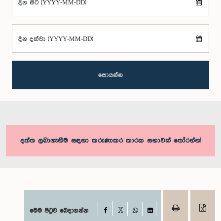
දින සිට (YYYY-MM-DD)
දින දක්වා (YYYY-MM-DD)
සොයන්න
දත්ත ලබාගැනීම සඳහා කරුණාකර කාරක සභාවක් තෝරන්න!
Facebook
මෙම පිටුව බෙදාගන්න
X
WhatsApp
LinkedIn