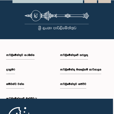
පාර්ලි‌මේන්තුව නරඹන්න
පාර්ලිමේන්තුවේ කටයුතු
දැනුමට
පාර්ලිමේන්තු මහලේකම් කාර්යාලය
සම්බන්ධ වන්න
පාර්ලිමේන්තුව සජීවීව
පාර්ලි‌මේන්තුවේ මන්ත්‍රීවරු
මුල් පිටුව