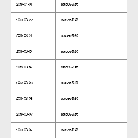
2019-04-01
නොපැමිණි
2019-03-22
නොපැමිණි
2019-03-21
නොපැමිණි
2019-03-15
නොපැමිණි
2019-03-14
නොපැමිණි
2019-03-08
නොපැමිණි
2019-03-08
නොපැමිණි
2019-03-07
නොපැමිණි
2019-03-07
නොපැමිණි