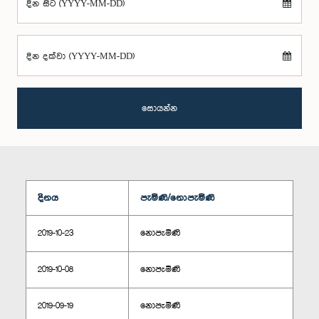
දින සිට (YYYY-MM-DD)
දින දක්වා (YYYY-MM-DD)
සොයන්න
දිනය
පැමිණි/නොපැමිණි
2019-10-23
නොපැමිණි
2019-10-08
නොපැමිණි
2019-09-19
නොපැමිණි