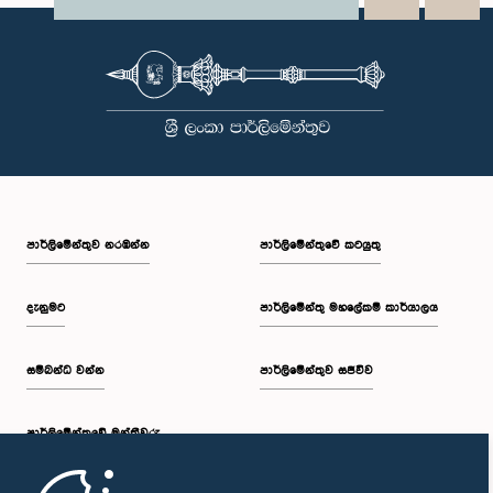
X
WhatsApp
LinkedIn
පාර්ලි‌මේන්තුව නරඹන්න
පාර්ලිමේන්තුවේ කටයුතු
දැනුමට
පාර්ලිමේන්තු මහලේකම් කාර්යාලය
සම්බන්ධ වන්න
පාර්ලිමේන්තුව සජීවීව
පාර්ලි‌මේන්තුවේ මන්ත්‍රීවරු