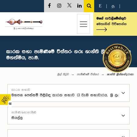
E
|
த
|
මගේ පාර්ලිමේන්තුව
මෙතැනින් පිවිසෙන්න
කාරක සභා පැමිණීමේ විස්තර: ගරු ශාන්ති ශ්‍රීස්කන්දරාසා
මහත්මිය, පා.ම.
මුල් පිටුව
පැමිණීමේ විස්තර
ශාන්ති ශ්‍රීස්කන්දරාසා
කාරක සභාව
02
පැමිණි/නොපැමිණි