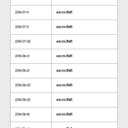
2019-07-11
නොපැමිණි
2019-07-11
නොපැමිණි
2019-07-09
නොපැමිණි
2019-06-21
නොපැමිණි
2019-06-21
නොපැමිණි
2019-06-20
නොපැමිණි
2019-06-20
නොපැමිණි
2019-06-18
නොපැමිණි