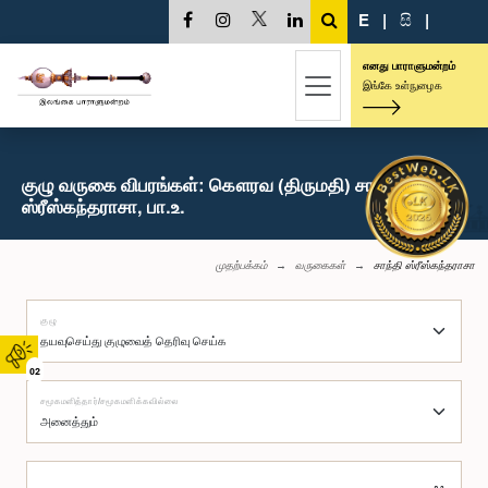
E
|
සි
|
எனது பாராளுமன்றம்
இங்கே உள்நுழைக
குழு வருகை விபரங்கள்: கௌரவ (திருமதி) சாந்தி
ஸ்ரீஸ்கந்தராசா, பா.உ.
முதற்பக்கம்
வருகைகள்
சாந்தி ஸ்ரீஸ்கந்தராசா
குழு
02
சமூகமளித்தார்/சமூகமளிக்கவில்லை