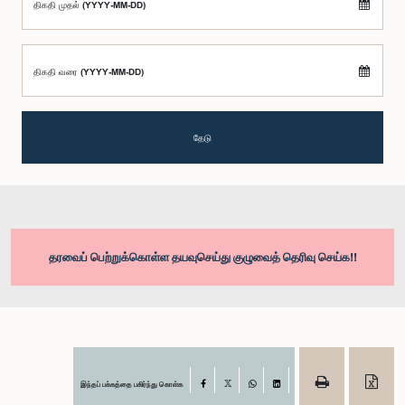
திகதி முதல் (YYYY-MM-DD)
திகதி வரை (YYYY-MM-DD)
தேடு
தரவைப் பெற்றுக்கொள்ள தயவுசெய்து குழுவைத் தெரிவு செய்க!!
இந்தப் பக்கத்தை பகிர்ந்து கொள்க
Facebook
X
WhatsApp
LinkedIn