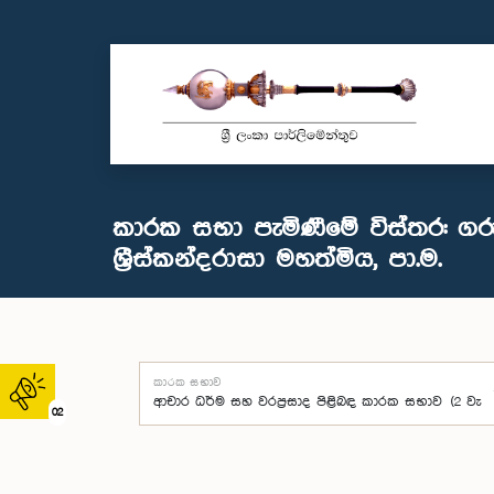
කාරක සභා පැමිණීමේ විස්තර: ගරු
ශ්‍රීස්කන්දරාසා මහත්මිය, පා.ම.
කාරක සභාව
02