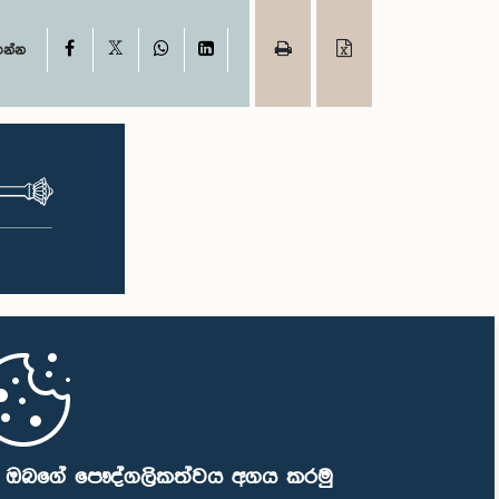
X
Facebook
WhatsApp
LinkedIn
ගන්න
ි ඔබගේ පෞද්ගලිකත්වය අගය කරමු