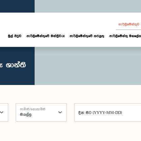
පාර්ලි‌මේන්තු
මුල් පිටුව
පාර්ලි‌මේන්තුවේ මන්ත්‍රීවරු
පාර්ලිමේන්තුවේ කටයුතු
පාර්ලිමේන්තු මහලේක
 ශාන්ති
පැමිණි/නොපැමිණි
දින සිට (YYYY-MM-DD)