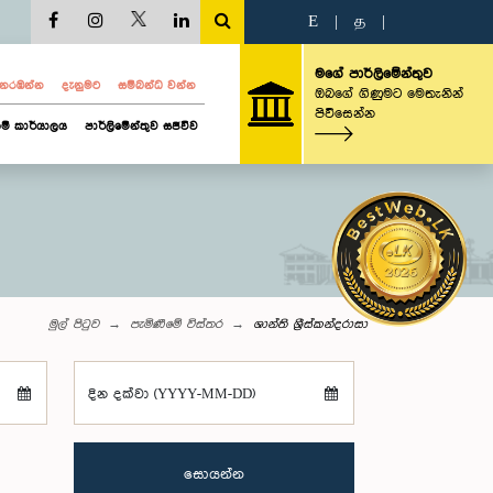
E
|
த
|
මගේ පාර්ලිමේන්තුව
ව නරඹන්න
දැනුමට
සම්බන්ධ වන්න
ඔබගේ ගිණුමට මෙතැනින්
පිවිසෙන්න
ම් කාර්යාලය
පාර්ලිමේන්තුව සජීවීව
මුල් පිටුව
පැමිණීමේ විස්තර
ශාන්ති ශ්‍රීස්කන්දරාසා
දින දක්වා (YYYY-MM-DD)
සොයන්න