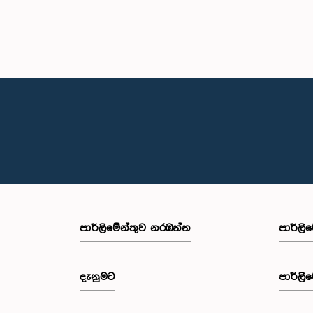
පාර්ලි‌මේන්තුව නරඹන්න
පාර්ලි
දැනුමට
පාර්ලි