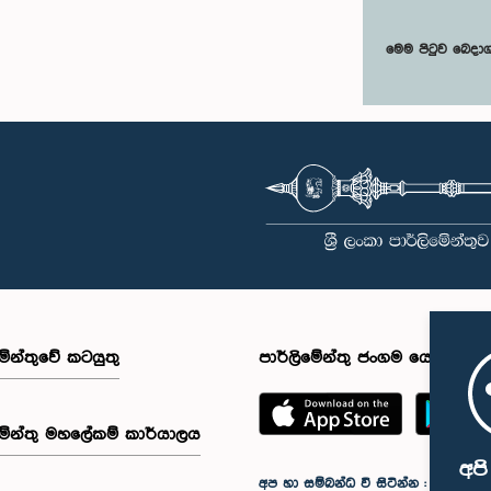
මෙම පිටුව බෙදා
මේන්තුවේ කටයුතු
පාර්ලිමේන්තු ජංගම යෙදුම
මේන්තු මහලේකම් කාර්යාලය
අප
අප හා සම්බන්ධ වී සිටින්න :