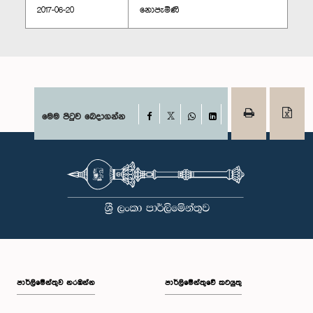
2017-06-20
නොපැමිණි
Facebook
මෙම පිටුව බෙදාගන්න
X
WhatsApp
LinkedIn
පාර්ලි‌මේන්තුව නරඹන්න
පාර්ලිමේන්තුවේ කටයුතු