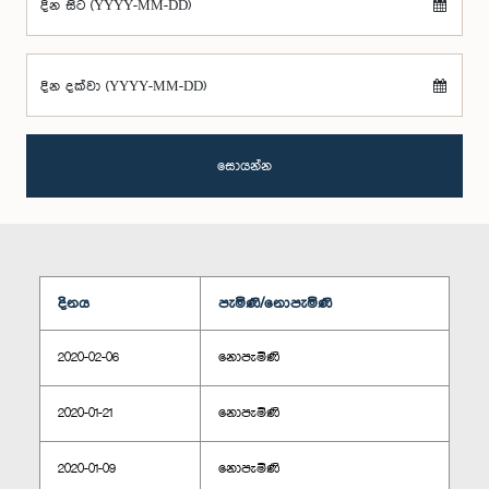
දින සිට (YYYY-MM-DD)
දින දක්වා (YYYY-MM-DD)
සොයන්න
දිනය
පැමිණි/නොපැමිණි
2020-02-06
නොපැමිණි
2020-01-21
නොපැමිණි
2020-01-09
නොපැමිණි