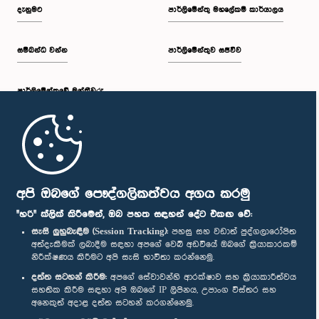
දැනුමට
පාර්ලිමේන්තු මහලේකම් කාර්යාලය
සම්බන්ධ වන්න
පාර්ලිමේන්තුව සජීවීව
පාර්ලි‌මේන්තුවේ මන්ත්‍රීවරු
මුල් පිටුව
පාර්ලිමේන්තු ජංගම යෙදුම
අපි ඔබගේ පෞද්ගලිකත්වය අගය කරමු
"හරි" ක්ලික් කිරීමෙන්, ඔබ පහත සඳහන් දේට එකඟ වේ:
සැසි ලුහුබැඳීම (Session Tracking):
පහසු සහ වඩාත් පුද්ගලාරෝපිත
අත්දැකීමක් ලබාදීම සඳහා අපගේ වෙබ් අඩවියේ ඔබගේ ක්‍රියාකාරකම්
නිරීක්ෂණය කිරීමට අපි සැසි භාවිතා කරන්නෙමු.
අප හා සම්බන්ධ වී සිටින්න :
දත්ත සටහන් කිරීම:
අපගේ සේවාවන්හි ආරක්ෂාව සහ ක්‍රියාකාරීත්වය
සහතික කිරීම සඳහා අපි ඔබගේ IP ලිපිනය, උපාංග විස්තර සහ
අනෙකුත් අදාළ දත්ත සටහන් කරගන්නෙමු.
සම්මාන