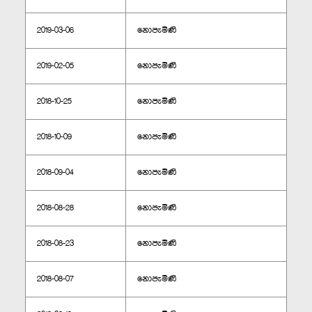
2019-03-06
නොපැමිණි
2019-02-05
නොපැමිණි
2018-10-25
නොපැමිණි
2018-10-09
නොපැමිණි
2018-09-04
නොපැමිණි
2018-08-28
නොපැමිණි
2018-08-23
නොපැමිණි
2018-08-07
නොපැමිණි