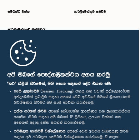
සම්බන්ධ වන්න
පාර්ලිමේන්තුව සජීවීව
පාර්ලි‌මේන්තුවේ මන්ත්‍රීවරු
මුල් පිටුව
පාර්ලිමේන්තු ජංගම යෙදුම
අපි ඔබගේ පෞද්ගලිකත්වය අගය කරමු
"හරි" ක්ලික් කිරීමෙන්, ඔබ පහත සඳහන් දේට එකඟ වේ:
සැසි ලුහුබැඳීම (Session Tracking):
පහසු සහ වඩාත් පුද්ගලාරෝපිත
අත්දැකීමක් ලබාදීම සඳහා අපගේ වෙබ් අඩවියේ ඔබගේ ක්‍රියාකාරකම්
නිරීක්ෂණය කිරීමට අපි සැසි භාවිතා කරන්නෙමු.
අප හා සම්බන්ධ වී සිටින්න :
දත්ත සටහන් කිරීම:
අපගේ සේවාවන්හි ආරක්ෂාව සහ ක්‍රියාකාරීත්වය
සහතික කිරීම සඳහා අපි ඔබගේ IP ලිපිනය, උපාංග විස්තර සහ
අනෙකුත් අදාළ දත්ත සටහන් කරගන්නෙමු.
සම්මාන
පරිශීලක හැසිරීම් විශ්ලේෂණය:
අපගේ වෙබ් අඩවිය වැඩිදියුණු කිරීම
සඳහා අපි පරිශීලක හැසිරීම විශ්ලේෂණය කරන්නෙමු. ඒ සඳහා