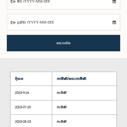
දින සිට (YYYY-MM-DD)
දින දක්වා (YYYY-MM-DD)
සොයන්න
දිනය
පැමිණි/නොපැමිණි
2023-11-24
පැමිණි
2023-07-20
පැමිණි
2023-05-23
පැමිණි