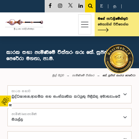
E
|
த
|
මගේ පාර්ලිමේන්තුව
මෙතැනින් පිවිසෙන්න
කාරක සභා පැමිණීමේ විස්තර: ගරු කේ. සුජිත් සංජය
පෙරේරා මහතා, පා.ම.
මුල් පිටුව
පැමිණීමේ විස්තර
කේ. සුජිත් සංජය පෙරේරා
කාරක සභාව
02
පැමිණි/නොපැමිණි