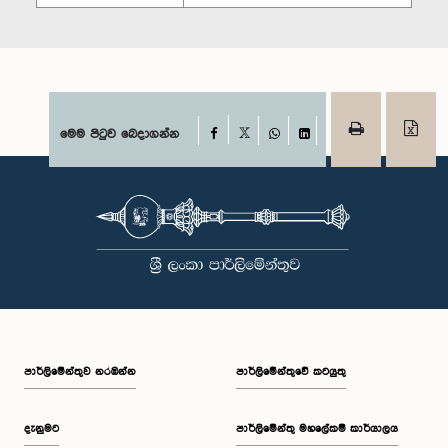
Facebook
මෙම පිටුව බෙදාගන්න
X
WhatsApp
LinkedIn
පාර්ලි‌මේන්තුව නරඹන්න
පාර්ලිමේන්තුවේ කටයුතු
දැනුමට
පාර්ලිමේන්තු මහලේකම් කාර්යාලය