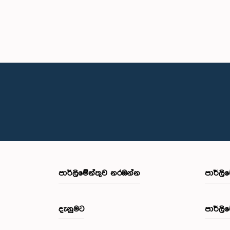
පාර්ලි‌මේන්තුව නරඹන්න
පාර්ලි
දැනුමට
පාර්ලි