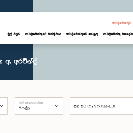
පාර්ලි‌මේන්තු
මුල් පිටුව
පාර්ලි‌මේන්තුවේ මන්ත්‍රීවරු
පාර්ලිමේන්තුවේ කටයුතු
පාර්ලිමේන්තු මහලේක
අ. අරවින්ද්
පැමිණි/නොපැමිණි
දින සිට (YYYY-MM-DD)