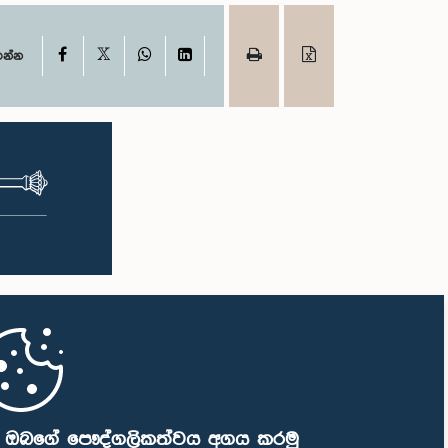
X
Facebook
WhatsApp
LinkedIn
ගන්න
ි ඔබගේ පෞද්ගලිකත්වය අගය කරමු