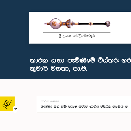
කාරක සභා පැමිණීමේ විස්තර: ගරු 
කුමාර් මහතා, පා.ම.
කාරක සභාව
02