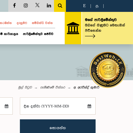
E
|
த
|
මගේ පාර්ලිමේන්තුව
ව නරඹන්න
දැනුමට
සම්බන්ධ වන්න
ඔබගේ ගිණුමට මෙතැනින්
පිවිසෙන්න
ම් කාර්යාලය
පාර්ලිමේන්තුව සජීවීව
මුල් පිටුව
පැමිණීමේ විස්තර
අ. අරවින්ද් කුමාර්
දින දක්වා (YYYY-MM-DD)
සොයන්න