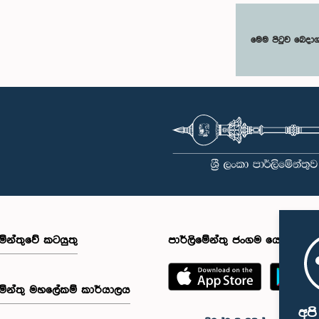
මෙම පිටුව බෙදා
මේන්තුවේ කටයුතු
පාර්ලිමේන්තු ජංගම යෙදුම
මේන්තු මහලේකම් කාර්යාලය
අප