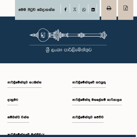
Facebook
මෙම පිටුව බෙදාගන්න
X
WhatsApp
LinkedIn
පාර්ලි‌මේන්තුව නරඹන්න
පාර්ලිමේන්තුවේ කටයුතු
දැනුමට
පාර්ලිමේන්තු මහලේකම් කාර්යාලය
සම්බන්ධ වන්න
පාර්ලිමේන්තුව සජීවීව
පාර්ලි‌මේන්තුවේ මන්ත්‍රීවරු