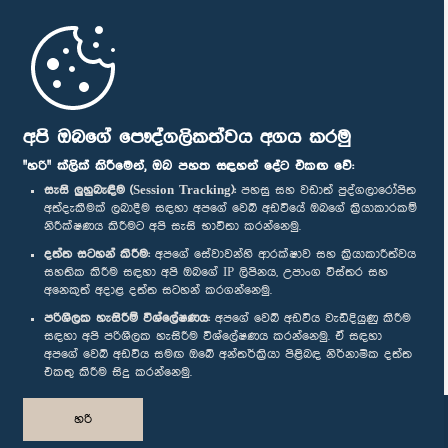
මුල් පිටුව
පාර්ලිමේන්තු ජංගම යෙදුම
අපි ඔබගේ පෞද්ගලිකත්වය අගය කරමු
"හරි" ක්ලික් කිරීමෙන්, ඔබ පහත සඳහන් දේට එකඟ වේ:
සැසි ලුහුබැඳීම (Session Tracking):
පහසු සහ වඩාත් පුද්ගලාරෝපිත
අත්දැකීමක් ලබාදීම සඳහා අපගේ වෙබ් අඩවියේ ඔබගේ ක්‍රියාකාරකම්
නිරීක්ෂණය කිරීමට අපි සැසි භාවිතා කරන්නෙමු.
අප හා සම්බන්ධ වී සිටින්න :
දත්ත සටහන් කිරීම:
අපගේ සේවාවන්හි ආරක්ෂාව සහ ක්‍රියාකාරීත්වය
සහතික කිරීම සඳහා අපි ඔබගේ IP ලිපිනය, උපාංග විස්තර සහ
අනෙකුත් අදාළ දත්ත සටහන් කරගන්නෙමු.
සම්මාන
පරිශීලක හැසිරීම් විශ්ලේෂණය:
අපගේ වෙබ් අඩවිය වැඩිදියුණු කිරීම
සඳහා අපි පරිශීලක හැසිරීම විශ්ලේෂණය කරන්නෙමු. ඒ සඳහා
අපගේ වෙබ් අඩවිය සමඟ ඔබේ අන්තර්ක්‍රියා පිළිබඳ නිර්නාමික දත්ත
පෞද්ගලිකත්ව ප්‍රතිපත්තිය
එකතු කිරීම සිදු කරන්නෙමු.
© ශ්‍රී ලංකා පාර්ලි‌මේන්තුව.
හරි
සියලු හිමිකම් ඇවිරිණි.
නිර්මාණය සහ සංවර්ධනය
TekGeeks