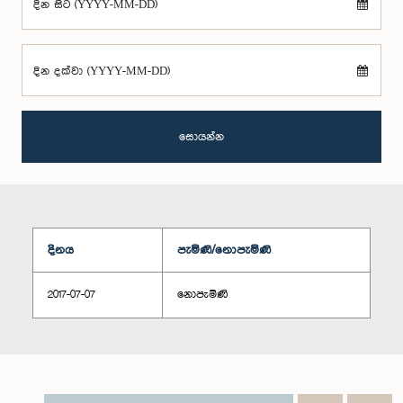
දින සිට (YYYY-MM-DD)
දින දක්වා (YYYY-MM-DD)
සොයන්න
දිනය
පැමිණි/නොපැමිණි
2017-07-07
නොපැමිණි