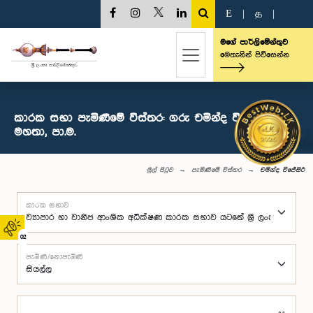
E
|
த
|
මගේ පාර්ලිමේන්තුව
මෙතැනින් පිවිසෙන්න
කාරක සභා පැමිණීමේ විස්තර: ගරු චමින්ද වි‍ජේසිරි
මහතා, පා.ම.
මුල් පිටුව
පැමිණීමේ විස්තර
චමින්ද වි‍ජේසිරි
කාරක සභාව
02
පැමිණි/නොපැමිණි