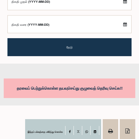
திகதி முதல் (YYYY-MM-DD)
திகதி வரை (YYYY-MM-DD)
தேடு
தரவைப் பெற்றுக்கொள்ள தயவுசெய்து குழுவைத் தெரிவு செய்க!!
இந்தப் பக்கத்தை பகிர்ந்து கொள்க
Facebook
X
WhatsApp
LinkedIn