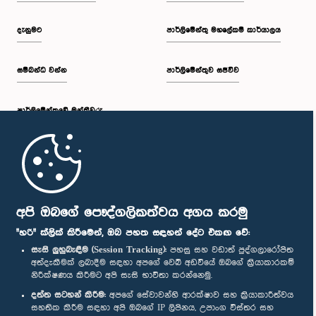
දැනුමට
පාර්ලිමේන්තු මහලේකම් කාර්යාලය
සම්බන්ධ වන්න
පාර්ලිමේන්තුව සජීවීව
පාර්ලි‌මේන්තුවේ මන්ත්‍රීවරු
මුල් පිටුව
පාර්ලිමේන්තු ජංගම යෙදුම
අපි ඔබගේ පෞද්ගලිකත්වය අගය කරමු
"හරි" ක්ලික් කිරීමෙන්, ඔබ පහත සඳහන් දේට එකඟ වේ:
සැසි ලුහුබැඳීම (Session Tracking):
පහසු සහ වඩාත් පුද්ගලාරෝපිත
අත්දැකීමක් ලබාදීම සඳහා අපගේ වෙබ් අඩවියේ ඔබගේ ක්‍රියාකාරකම්
නිරීක්ෂණය කිරීමට අපි සැසි භාවිතා කරන්නෙමු.
අප හා සම්බන්ධ වී සිටින්න :
දත්ත සටහන් කිරීම:
අපගේ සේවාවන්හි ආරක්ෂාව සහ ක්‍රියාකාරීත්වය
සහතික කිරීම සඳහා අපි ඔබගේ IP ලිපිනය, උපාංග විස්තර සහ