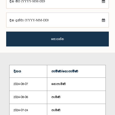
දින සිට (YYYY-MM-DD)
දින දක්වා (YYYY-MM-DD)
සොයන්න
දිනය
පැමිණි/නොපැමිණි
2024-08-07
නොපැමිණි
2024-08-06
පැමිණි
2024-07-24
පැමිණි