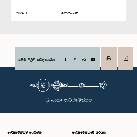
2024-03-07
නොපැමිණි
Facebook
මෙම පිටුව බෙදාගන්න
X
WhatsApp
LinkedIn
පාර්ලි‌මේන්තුව නරඹන්න
පාර්ලිමේන්තුවේ කටයුතු