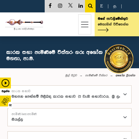
E
|
த
|
මගේ පාර්ලිමේන්තුව
මෙතැනින් පිවිසෙන්න
කාරක සභා පැමිණීමේ විස්තර: ගරු අශෝක ප්‍රියන්ත
මහතා, පා.ම.
මුල් පිටුව
පැමිණීමේ විස්තර
අශෝක ප්‍රියන්ත
කාරක සභාව
බලන්න
02
පැමිණි/නොපැමිණි