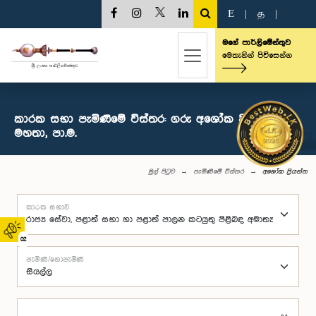
E
|
த
|
මගේ පාර්ලිමේන්තුව
මෙතැනින් පිවිසෙන්න
කාරක සභා පැමිණීමේ විස්තර: ගරු අශෝක ප්‍රියන්ත
මහතා, පා.ම.
මුල් පිටුව
පැමිණීමේ විස්තර
අශෝක ප්‍රියන්ත
කාරක සභාව
02
පැමිණි/නොපැමිණි