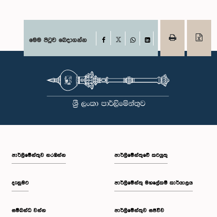
Facebook
මෙම පිටුව බෙදාගන්න
X
WhatsApp
LinkedIn
පාර්ලි‌මේන්තුව නරඹන්න
පාර්ලිමේන්තුවේ කටයුතු
දැනුමට
පාර්ලිමේන්තු මහලේකම් කාර්යාලය
සම්බන්ධ වන්න
පාර්ලිමේන්තුව සජීවීව