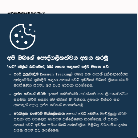
පාර්ලි‌මේන්තුවේ මන්ත්‍රීවරු
මුල් පිටුව
පාර්ලිමේන්තු ජංගම යෙදුම
අපි ඔබගේ පෞද්ගලිකත්වය අගය කරමු
"හරි" ක්ලික් කිරීමෙන්, ඔබ පහත සඳහන් දේට එකඟ වේ:
සැසි ලුහුබැඳීම (Session Tracking):
පහසු සහ වඩාත් පුද්ගලාරෝපිත
අත්දැකීමක් ලබාදීම සඳහා අපගේ වෙබ් අඩවියේ ඔබගේ ක්‍රියාකාරකම්
නිරීක්ෂණය කිරීමට අපි සැසි භාවිතා කරන්නෙමු.
අප හා සම්බන්ධ වී සිටින්න :
දත්ත සටහන් කිරීම:
අපගේ සේවාවන්හි ආරක්ෂාව සහ ක්‍රියාකාරීත්වය
සහතික කිරීම සඳහා අපි ඔබගේ IP ලිපිනය, උපාංග විස්තර සහ
අනෙකුත් අදාළ දත්ත සටහන් කරගන්නෙමු.
සම්මාන
පරිශීලක හැසිරීම් විශ්ලේෂණය:
අපගේ වෙබ් අඩවිය වැඩිදියුණු කිරීම
සඳහා අපි පරිශීලක හැසිරීම විශ්ලේෂණය කරන්නෙමු. ඒ සඳහා
අපගේ වෙබ් අඩවිය සමඟ ඔබේ අන්තර්ක්‍රියා පිළිබඳ නිර්නාමික දත්ත
පෞද්ගලිකත්ව ප්‍රතිපත්තිය
එකතු කිරීම සිදු කරන්නෙමු.