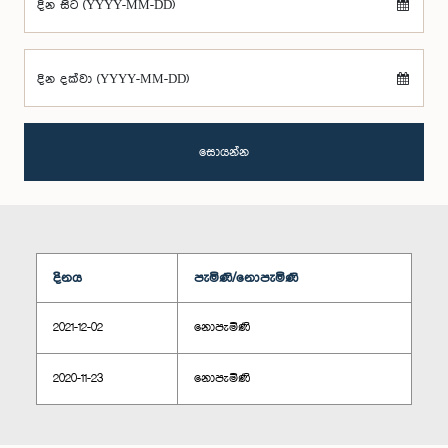
දින සිට (YYYY-MM-DD)
දින දක්වා (YYYY-MM-DD)
සොයන්න
දිනය
පැමිණි/නොපැමිණි
2021-12-02
නොපැමිණි
2020-11-23
නොපැමිණි