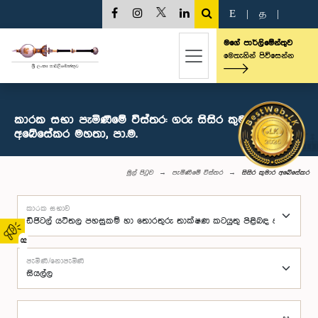
E
|
த
|
මගේ පාර්ලිමේන්තුව
මෙතැනින් පිවිසෙන්න
කාරක සභා පැමිණීමේ විස්තර: ගරු සිසිර කුමාර
අබේසේකර මහතා, පා.ම.
මුල් පිටුව
පැමිණීමේ විස්තර
සිසිර කුමාර අබේසේකර
කාරක සභාව
02
පැමිණි/නොපැමිණි