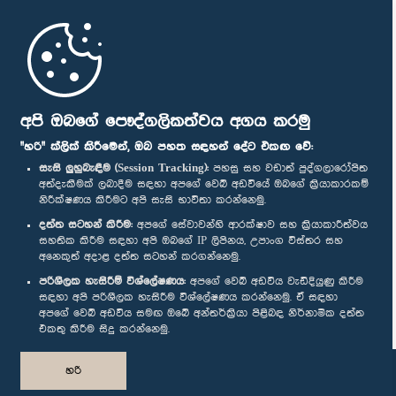
මුල් පිටුව
පාර්ලිමේන්තු ජංගම යෙදුම
අපි ඔබගේ පෞද්ගලිකත්වය අගය කරමු
"හරි" ක්ලික් කිරීමෙන්, ඔබ පහත සඳහන් දේට එකඟ වේ:
සැසි ලුහුබැඳීම (Session Tracking):
පහසු සහ වඩාත් පුද්ගලාරෝපිත
අත්දැකීමක් ලබාදීම සඳහා අපගේ වෙබ් අඩවියේ ඔබගේ ක්‍රියාකාරකම්
නිරීක්ෂණය කිරීමට අපි සැසි භාවිතා කරන්නෙමු.
අප හා සම්බන්ධ වී සිටින්න :
දත්ත සටහන් කිරීම:
අපගේ සේවාවන්හි ආරක්ෂාව සහ ක්‍රියාකාරීත්වය
සහතික කිරීම සඳහා අපි ඔබගේ IP ලිපිනය, උපාංග විස්තර සහ
අනෙකුත් අදාළ දත්ත සටහන් කරගන්නෙමු.
සම්මාන
පරිශීලක හැසිරීම් විශ්ලේෂණය:
අපගේ වෙබ් අඩවිය වැඩිදියුණු කිරීම
සඳහා අපි පරිශීලක හැසිරීම විශ්ලේෂණය කරන්නෙමු. ඒ සඳහා
අපගේ වෙබ් අඩවිය සමඟ ඔබේ අන්තර්ක්‍රියා පිළිබඳ නිර්නාමික දත්ත
පෞද්ගලිකත්ව ප්‍රතිපත්තිය
එකතු කිරීම සිදු කරන්නෙමු.
© ශ්‍රී ලංකා පාර්ලි‌මේන්තුව.
හරි
සියලු හිමිකම් ඇවිරිණි.
නිර්මාණය සහ සංවර්ධනය
TekGeeks