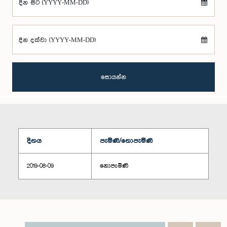
දින සිට (YYYY-MM-DD)
දින දක්වා (YYYY-MM-DD)
සොයන්න
දිනය
පැමිණි/නොපැමිණි
2019-08-09
නොපැමිණි