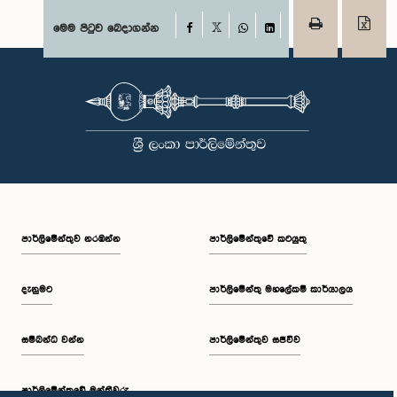
Facebook
මෙම පිටුව බෙදාගන්න
X
WhatsApp
LinkedIn
පාර්ලි‌මේන්තුව නරඹන්න
පාර්ලිමේන්තුවේ කටයුතු
දැනුමට
පාර්ලිමේන්තු මහලේකම් කාර්යාලය
සම්බන්ධ වන්න
පාර්ලිමේන්තුව සජීවීව
පාර්ලි‌මේන්තුවේ මන්ත්‍රීවරු