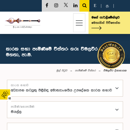
E
|
த
|
මගේ පාර්ලිමේන්තුව
මෙතැනින් පිවිසෙන්න
කාරක සභා පැමිණීමේ විස්තර: ගරු විමලවීර දිසානායක
මහතා, පා.ම.
මුල් පිටුව
පැමිණීමේ විස්තර
විමලවීර දිසානායක
කාරක සභාව
02
පැමිණි/නොපැමිණි