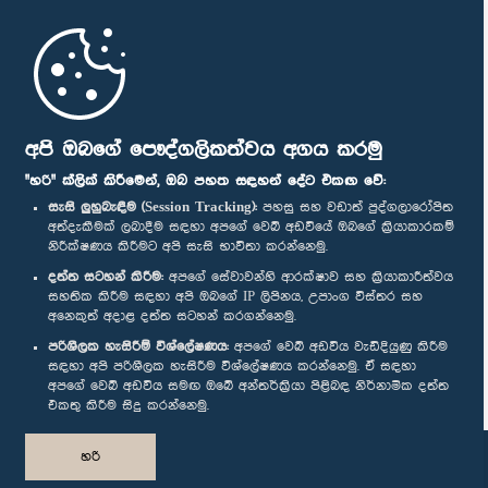
මුල් පිටුව
පාර්ලිමේන්තු ජංගම යෙදුම
අපි ඔබගේ පෞද්ගලිකත්වය අගය කරමු
"හරි" ක්ලික් කිරීමෙන්, ඔබ පහත සඳහන් දේට එකඟ වේ:
සැසි ලුහුබැඳීම (Session Tracking):
පහසු සහ වඩාත් පුද්ගලාරෝපිත
අත්දැකීමක් ලබාදීම සඳහා අපගේ වෙබ් අඩවියේ ඔබගේ ක්‍රියාකාරකම්
නිරීක්ෂණය කිරීමට අපි සැසි භාවිතා කරන්නෙමු.
අප හා සම්බන්ධ වී සිටින්න :
දත්ත සටහන් කිරීම:
අපගේ සේවාවන්හි ආරක්ෂාව සහ ක්‍රියාකාරීත්වය
සහතික කිරීම සඳහා අපි ඔබගේ IP ලිපිනය, උපාංග විස්තර සහ
අනෙකුත් අදාළ දත්ත සටහන් කරගන්නෙමු.
සම්මාන
පරිශීලක හැසිරීම් විශ්ලේෂණය:
අපගේ වෙබ් අඩවිය වැඩිදියුණු කිරීම
සඳහා අපි පරිශීලක හැසිරීම විශ්ලේෂණය කරන්නෙමු. ඒ සඳහා
අපගේ වෙබ් අඩවිය සමඟ ඔබේ අන්තර්ක්‍රියා පිළිබඳ නිර්නාමික දත්ත
පෞද්ගලිකත්ව ප්‍රතිපත්තිය
එකතු කිරීම සිදු කරන්නෙමු.
© ශ්‍රී ලංකා පාර්ලි‌මේන්තුව.
හරි
සියලු හිමිකම් ඇවිරිණි.
නිර්මාණය සහ සංවර්ධනය
TekGeeks