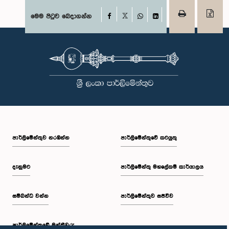
Facebook
මෙම පිටුව බෙදාගන්න
X
WhatsApp
LinkedIn
පාර්ලි‌මේන්තුව නරඹන්න
පාර්ලිමේන්තුවේ කටයුතු
දැනුමට
පාර්ලිමේන්තු මහලේකම් කාර්යාලය
සම්බන්ධ වන්න
පාර්ලිමේන්තුව සජීවීව
පාර්ලි‌මේන්තුවේ මන්ත්‍රීවරු