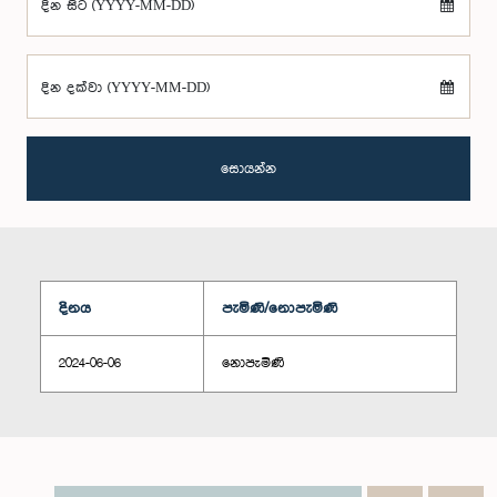
දින සිට (YYYY-MM-DD)
දින දක්වා (YYYY-MM-DD)
සොයන්න
දිනය
පැමිණි/නොපැමිණි
2024-06-06
නොපැමිණි