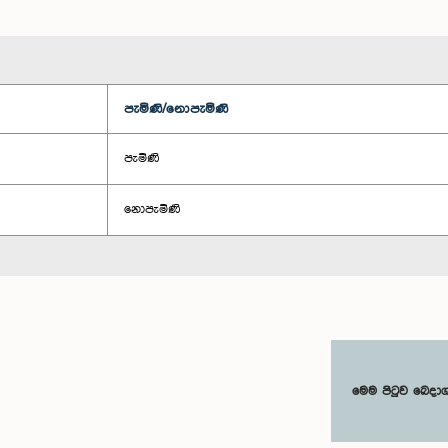
පැමිණි/නොපැමිණි
පැමිණි
නොපැමිණි
මෙම පිටුව බෙදා