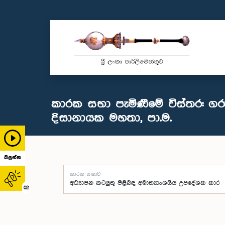
කාරක සභා පැමිණීමේ විස්තර: ගර
දිසානායක මහතා, පා.ම.
බලන්න
කාරක සභාව
02