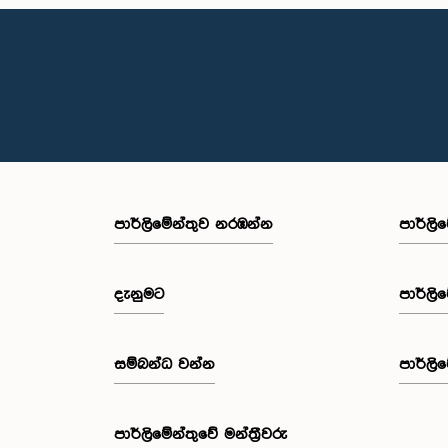
පාර්ලි‌මේන්තුව නරඹන්න
පාර්ලි
දැනුමට
පාර්ලි
සම්බන්ධ වන්න
පාර්ලි
පාර්ලි‌මේන්තුවේ මන්ත්‍රීවරු