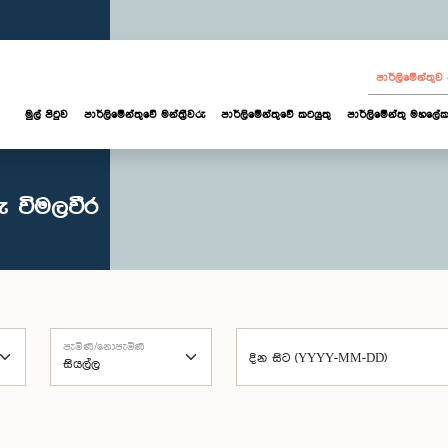
පාර්ලි‌මේන්තු
මුල් පිටුව
පාර්ලි‌මේන්තුවේ මන්ත්‍රීවරු
පාර්ලිමේන්තුවේ කටයුතු
පාර්ලිමේන්තු මහලේක
ු විමලවීර
පැමිණි/නොපැමිණි
දින සිට (YYYY-MM-DD)