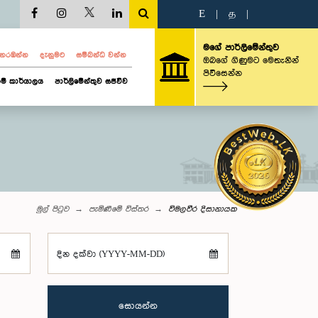
E
|
த
|
මගේ පාර්ලිමේන්තුව
ව නරඹන්න
දැනුමට
සම්බන්ධ වන්න
ඔබගේ ගිණුමට මෙතැනින්
පිවිසෙන්න
ම් කාර්යාලය
පාර්ලිමේන්තුව සජීවීව
මුල් පිටුව
පැමිණීමේ විස්තර
විමලවීර දිසානායක
දින දක්වා (YYYY-MM-DD)
සොයන්න