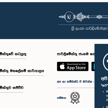
මේන්තුවේ කටයුතු
පාර්ලිමේන්තු ජංගම යෙදුම
මේන්තු මහලේකම් කාර්යාලය
අප
අප හා සම්බන්ධ වී සිටින්න :
"හරි
මේන්තුව සජීවීව
ස
අ
සම්මාන
න
ද