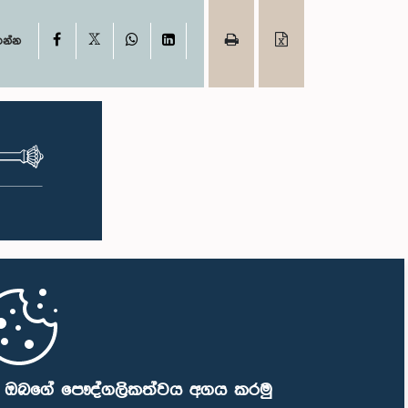
X
Facebook
WhatsApp
LinkedIn
ගන්න
ි ඔබගේ පෞද්ගලිකත්වය අගය කරමු