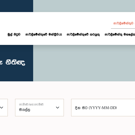
පාර්ලි‌මේන්තු
මුල් පිටුව
පාර්ලි‌මේන්තුවේ මන්ත්‍රීවරු
පාර්ලිමේන්තුවේ කටයුතු
පාර්ලිමේන්තු මහලේක
ු නීතිඥ
පැමිණි/නොපැමිණි
දින සිට (YYYY-MM-DD)