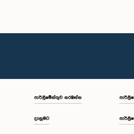
පාර්ලි‌මේන්තුව නරඹන්න
පාර්ලි
දැනුමට
පාර්ලි