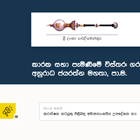
කාරක සභා පැමිණීමේ විස්තර: ගර
අනුරාධ ජයරත්න මහතා, පා.ම.
කාරක සභාව
02