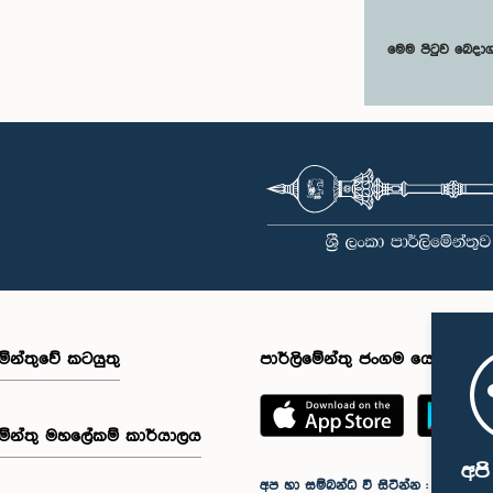
මෙම පිටුව බෙදා
මේන්තුවේ කටයුතු
පාර්ලිමේන්තු ජංගම යෙදුම
මේන්තු මහලේකම් කාර්යාලය
අප
අප හා සම්බන්ධ වී සිටින්න :