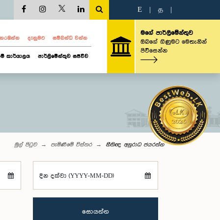
E
|
த
|
මගේ පාර්ලිමේන්තුව
ව නරඹන්න
දැනුමට
සම්බන්ධ වන්න
ඔබගේ ගිණුමට මෙතැනින්
පිවිසෙන්න
ම් කාර්යාලය
පාර්ලිමේන්තුව සජීවීව
මුල් පිටුව
පැමිණීමේ විස්තර
නීතිඥ අනුරාධ ජයරත්න
දින දක්වා (YYYY-MM-DD)
සොයන්න