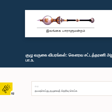
குழு வருகை விபரங்கள்: கௌரவ சட்டத்தரணி அ
பா.உ.
குழு
02