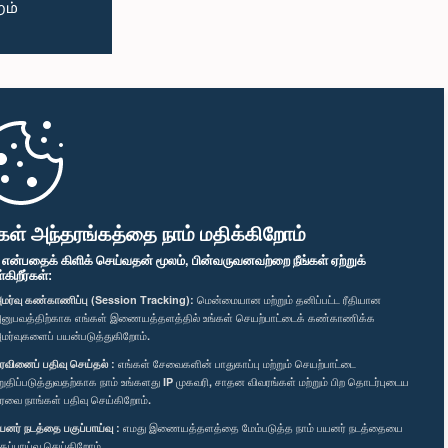
கள் அந்தரங்கத்தை நாம் மதிக்கிறோம்
" என்பதைக் கிளிக் செய்வதன் மூலம், பின்வருவனவற்றை நீங்கள் ஏற்றுக்
ிறீர்கள்:
மர்வு கண்காணிப்பு (Session Tracking):
மென்மையான மற்றும் தனிப்பட்ட ரீதியான
னுபவத்திற்காக எங்கள் இணையத்தளத்தில் உங்கள் செயற்பாட்டைக் கண்காணிக்க
மர்வுகளைப் பயன்படுத்துகிறோம்.
ரவினைப் பதிவு செய்தல் :
எங்கள் சேவைகளின் பாதுகாப்பு மற்றும் செயற்பாட்டை
றுதிப்படுத்துவதற்காக நாம் உங்களது IP முகவரி, சாதன விவரங்கள் மற்றும் பிற தொடர்புடைய
ரவை நாங்கள் பதிவு செய்கிறோம்.
யனர் நடத்தை பகுப்பாய்வு :
எமது இணையத்தளத்தை மேம்படுத்த நாம் பயனர் நடத்தையை
குப்பாய்வு செய்கிறோம்.