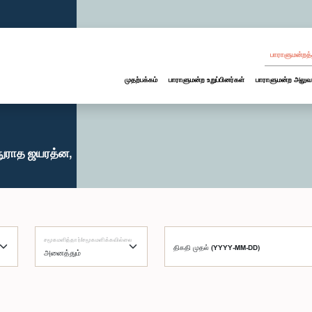
பாராளுமன்றத்
முதற்பக்கம்
பாராளுமன்ற உறுப்பினர்கள்
பாராளுமன்ற அலுவ
நுராத ஜயரத்ன,
சமூகமளித்தார்/சமூகமளிக்கவில்லை
திகதி முதல் (YYYY-MM-DD)