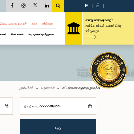
E
|
සි
|
எனது பாராளுமன்றம்
திற்கு வருகை தருதல்
கற்க
பங்கேற்க
இங்கே உங்கள் கணக்கிற்கு
உள்நுழைக
ல்கள்
செயலகம்
பாராளுமன்ற நேரலை
முதற்பக்கம்
வருகைகள்
சட்டத்தரணி அநுராத ஜயரத்ன
திகதி வரை (YYYY-MM-DD)
தேடு