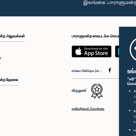
ன்ற அலுவல்கள்
பாராளுமன்ற கையடக்க செயலி
்
உங்
எம்மை பின்தொடர்க :
"சரி
ன்ற நேரலை
கொள்க
விருதுகள்
அ
அ
அ
தனியுரிமைக் கொள்கை
த
உ
த
ப
ப