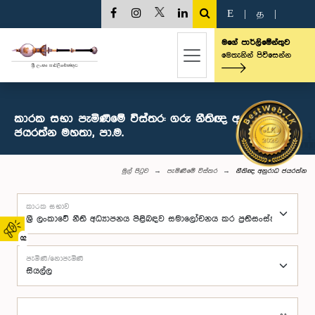
E
|
த
|
මගේ පාර්ලිමේන්තුව
මෙතැනින් පිවිසෙන්න
කාරක සභා පැමිණීමේ විස්තර: ගරු නීතිඥ අනුරාධ
ජයරත්න මහතා, පා.ම.
මුල් පිටුව
පැමිණීමේ විස්තර
නීතිඥ අනුරාධ ජයරත්න
කාරක සභාව
02
පැමිණි/නොපැමිණි