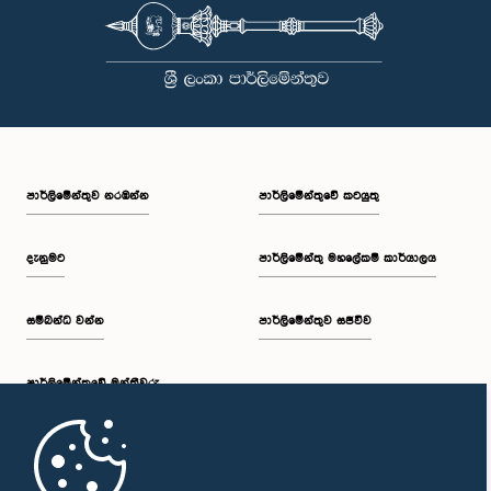
පාර්ලි‌මේන්තුව නරඹන්න
පාර්ලිමේන්තුවේ කටයුතු
දැනුමට
පාර්ලිමේන්තු මහලේකම් කාර්යාලය
සම්බන්ධ වන්න
පාර්ලිමේන්තුව සජීවීව
පාර්ලි‌මේන්තුවේ මන්ත්‍රීවරු
මුල් පිටුව