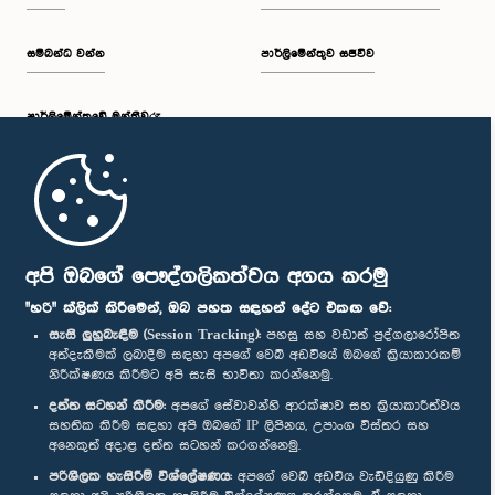
සම්බන්ධ වන්න
පාර්ලිමේන්තුව සජීවීව
පාර්ලි‌මේන්තුවේ මන්ත්‍රීවරු
මුල් පිටුව
පාර්ලිමේන්තු ජංගම යෙදුම
අපි ඔබගේ පෞද්ගලිකත්වය අගය කරමු
"හරි" ක්ලික් කිරීමෙන්, ඔබ පහත සඳහන් දේට එකඟ වේ:
සැසි ලුහුබැඳීම (Session Tracking):
පහසු සහ වඩාත් පුද්ගලාරෝපිත
අත්දැකීමක් ලබාදීම සඳහා අපගේ වෙබ් අඩවියේ ඔබගේ ක්‍රියාකාරකම්
නිරීක්ෂණය කිරීමට අපි සැසි භාවිතා කරන්නෙමු.
අප හා සම්බන්ධ වී සිටින්න :
දත්ත සටහන් කිරීම:
අපගේ සේවාවන්හි ආරක්ෂාව සහ ක්‍රියාකාරීත්වය
සහතික කිරීම සඳහා අපි ඔබගේ IP ලිපිනය, උපාංග විස්තර සහ
අනෙකුත් අදාළ දත්ත සටහන් කරගන්නෙමු.
සම්මාන
පරිශීලක හැසිරීම් විශ්ලේෂණය:
අපගේ වෙබ් අඩවිය වැඩිදියුණු කිරීම