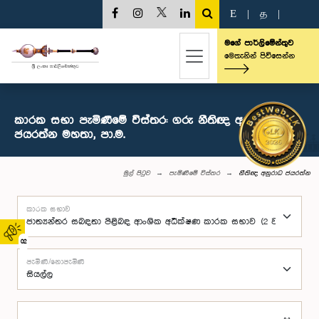
E
|
த
|
මගේ පාර්ලිමේන්තුව
මෙතැනින් පිවිසෙන්න
කාරක සභා පැමිණීමේ විස්තර: ගරු නීතිඥ අනුරාධ
ජයරත්න මහතා, පා.ම.
මුල් පිටුව
පැමිණීමේ විස්තර
නීතිඥ අනුරාධ ජයරත්න
කාරක සභාව
02
පැමිණි/නොපැමිණි