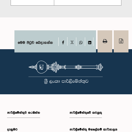
Facebook
මෙම පිටුව බෙදාගන්න
X
WhatsApp
LinkedIn
පාර්ලි‌මේන්තුව නරඹන්න
පාර්ලිමේන්තුවේ කටයුතු
දැනුමට
පාර්ලිමේන්තු මහලේකම් කාර්යාලය