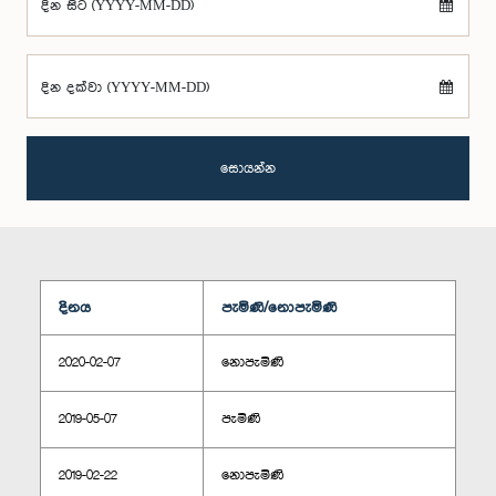
දින සිට (YYYY-MM-DD)
දින දක්වා (YYYY-MM-DD)
සොයන්න
දිනය
පැමිණි/නොපැමිණි
2020-02-07
නොපැමිණි
2019-05-07
පැමිණි
2019-02-22
නොපැමිණි