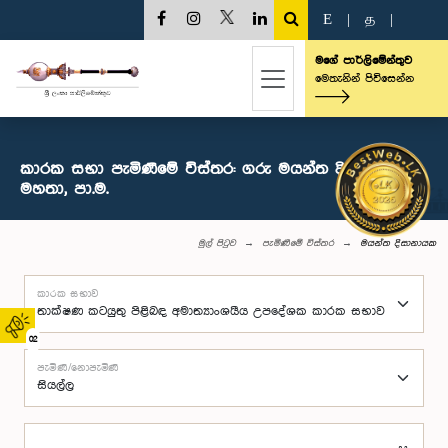
E
|
த
|
මගේ පාර්ලිමේන්තුව
මෙතැනින් පිවිසෙන්න
කාරක සභා පැමිණීමේ විස්තර: ගරු මයන්ත දිසානායක
මහතා, පා.ම.
මුල් පිටුව
පැමිණීමේ විස්තර
මයන්ත දිසානායක
කාරක සභාව
02
පැමිණි/නොපැමිණි