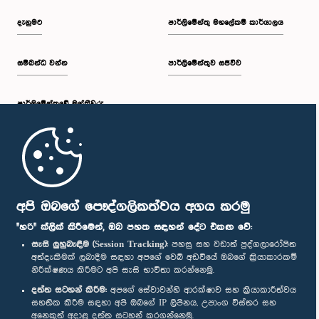
දැනුමට
පාර්ලිමේන්තු මහලේකම් කාර්යාලය
සම්බන්ධ වන්න
පාර්ලිමේන්තුව සජීවීව
පාර්ලි‌මේන්තුවේ මන්ත්‍රීවරු
මුල් පිටුව
පාර්ලිමේන්තු ජංගම යෙදුම
අපි ඔබගේ පෞද්ගලිකත්වය අගය කරමු
"හරි" ක්ලික් කිරීමෙන්, ඔබ පහත සඳහන් දේට එකඟ වේ:
සැසි ලුහුබැඳීම (Session Tracking):
පහසු සහ වඩාත් පුද්ගලාරෝපිත
අත්දැකීමක් ලබාදීම සඳහා අපගේ වෙබ් අඩවියේ ඔබගේ ක්‍රියාකාරකම්
නිරීක්ෂණය කිරීමට අපි සැසි භාවිතා කරන්නෙමු.
අප හා සම්බන්ධ වී සිටින්න :
දත්ත සටහන් කිරීම:
අපගේ සේවාවන්හි ආරක්ෂාව සහ ක්‍රියාකාරීත්වය
සහතික කිරීම සඳහා අපි ඔබගේ IP ලිපිනය, උපාංග විස්තර සහ
අනෙකුත් අදාළ දත්ත සටහන් කරගන්නෙමු.