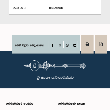
2023-06-21
නොපැමිණි
Facebook
මෙම පිටුව බෙදාගන්න
X
WhatsApp
LinkedIn
පාර්ලි‌මේන්තුව නරඹන්න
පාර්ලිමේන්තුවේ කටයුතු