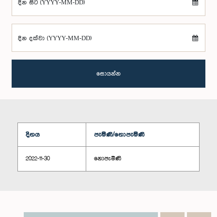
දින සිට (YYYY-MM-DD)
දින දක්වා (YYYY-MM-DD)
සොයන්න
දිනය
පැමිණි/නොපැමිණි
2022-11-30
නොපැමිණි