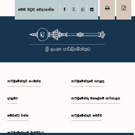
Facebook
මෙම පිටුව බෙදාගන්න
X
WhatsApp
LinkedIn
පාර්ලි‌මේන්තුව නරඹන්න
පාර්ලිමේන්තුවේ කටයුතු
දැනුමට
පාර්ලිමේන්තු මහලේකම් කාර්යාලය
සම්බන්ධ වන්න
පාර්ලිමේන්තුව සජීවීව
පාර්ලි‌මේන්තුවේ මන්ත්‍රීවරු