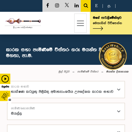
E
|
த
|
මගේ පාර්ලිමේන්තුව
මෙතැනින් පිවිසෙන්න
කාරක සභා පැමිණීමේ විස්තර: ගරු මයන්ත දිසානායක
මහතා, පා.ම.
මුල් පිටුව
පැමිණීමේ විස්තර
මයන්ත දිසානායක
කාරක සභාව
බලන්න
02
පැමිණි/නොපැමිණි