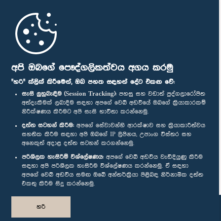
මුල් පිටුව
පාර්ලිමේන්තු ජංගම යෙදුම
අපි ඔබගේ පෞද්ගලිකත්වය අගය කරමු
"හරි" ක්ලික් කිරීමෙන්, ඔබ පහත සඳහන් දේට එකඟ වේ:
සැසි ලුහුබැඳීම (Session Tracking):
පහසු සහ වඩාත් පුද්ගලාරෝපිත
අත්දැකීමක් ලබාදීම සඳහා අපගේ වෙබ් අඩවියේ ඔබගේ ක්‍රියාකාරකම්
නිරීක්ෂණය කිරීමට අපි සැසි භාවිතා කරන්නෙමු.
අප හා සම්බන්ධ වී සිටින්න :
දත්ත සටහන් කිරීම:
අපගේ සේවාවන්හි ආරක්ෂාව සහ ක්‍රියාකාරීත්වය
සහතික කිරීම සඳහා අපි ඔබගේ IP ලිපිනය, උපාංග විස්තර සහ
අනෙකුත් අදාළ දත්ත සටහන් කරගන්නෙමු.
සම්මාන
පරිශීලක හැසිරීම් විශ්ලේෂණය:
අපගේ වෙබ් අඩවිය වැඩිදියුණු කිරීම
සඳහා අපි පරිශීලක හැසිරීම විශ්ලේෂණය කරන්නෙමු. ඒ සඳහා
අපගේ වෙබ් අඩවිය සමඟ ඔබේ අන්තර්ක්‍රියා පිළිබඳ නිර්නාමික දත්ත
පෞද්ගලිකත්ව ප්‍රතිපත්තිය
එකතු කිරීම සිදු කරන්නෙමු.
© ශ්‍රී ලංකා පාර්ලි‌මේන්තුව.
හරි
සියලු හිමිකම් ඇවිරිණි.
නිර්මාණය සහ සංවර්ධනය
TekGeeks