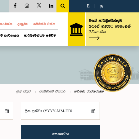
E
|
த
|
මගේ පාර්ලිමේන්තුව
ව නරඹන්න
දැනුමට
සම්බන්ධ වන්න
ඔබගේ ගිණුමට මෙතැනින්
පිවිසෙන්න
ම් කාර්යාලය
පාර්ලිමේන්තුව සජීවීව
මුල් පිටුව
පැමිණීමේ විස්තර
හර්ෂණ රාජකරුණා
දින දක්වා (YYYY-MM-DD)
සොයන්න