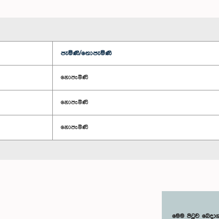
පැමිණි/නොපැමිණි
නොපැමිණි
නොපැමිණි
නොපැමිණි
මෙම පිටුව බෙදා