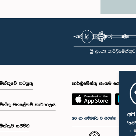
මේන්තුවේ කටයුතු
පාර්ලිමේන්තු ජංගම යෙදුම
මේන්තු මහලේකම් කාර්යාලය
අප
අප හා සම්බන්ධ වී සිටින්න :
"හරි
මේන්තුව සජීවීව
ස