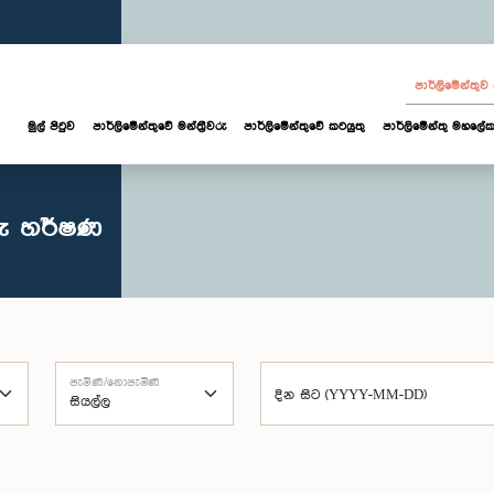
පාර්ලි‌මේන්තු
මුල් පිටුව
පාර්ලි‌මේන්තුවේ මන්ත්‍රීවරු
පාර්ලිමේන්තුවේ කටයුතු
පාර්ලිමේන්තු මහලේක
රු හර්ෂණ
පැමිණි/නොපැමිණි
දින සිට (YYYY-MM-DD)