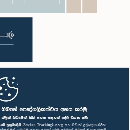
ි ඔබගේ පෞද්ගලිකත්වය අගය කරමු
" ක්ලික් කිරීමෙන්, ඔබ පහත සඳහන් දේට එකඟ වේ:
ැසි ලුහුබැඳීම (Session Tracking):
පහසු සහ වඩාත් පුද්ගලාරෝපිත