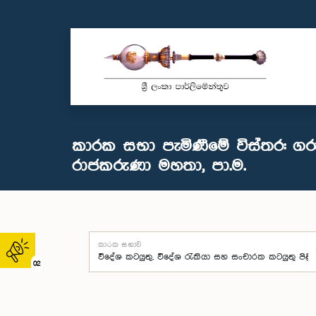
කාරක සභා පැමිණීමේ විස්තර: ග
රාජකරුණා මහතා, පා.ම.
කාරක සභාව
02