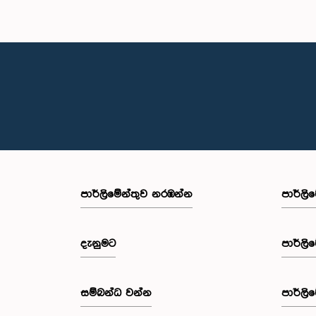
පාර්ලි‌මේන්තුව නරඹන්න
පාර්ලි
දැනුමට
පාර්ලි
සම්බන්ධ වන්න
පාර්ලි