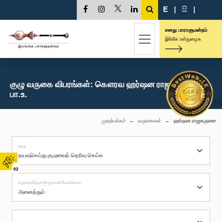
E
|
සි
|
எனது பாராளுமன்றம்
இங்கே உள்நுழைக
குழு வருகை விபரங்கள்: கௌரவ ஹர்ஷன ராஜகருணா,
பா.உ.
முதற்பக்கம்
வருகைகள்
ஹர்ஷன ராஜகருணா
குழு
02
சமூகமளித்தார்/சமூகமளிக்கவில்லை