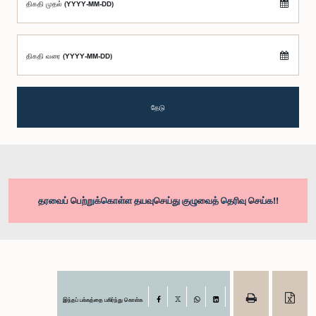
திகதி முதல் (YYYY-MM-DD)
திகதி வரை (YYYY-MM-DD)
தேடு
தரவைப் பெற்றுக்கொள்ள தயவுசெய்து குழுவைத் தெரிவு செய்க!!
இந்தப் பக்கத்தை பகிர்ந்து கொள்க
Facebook
X
WhatsApp
LinkedIn