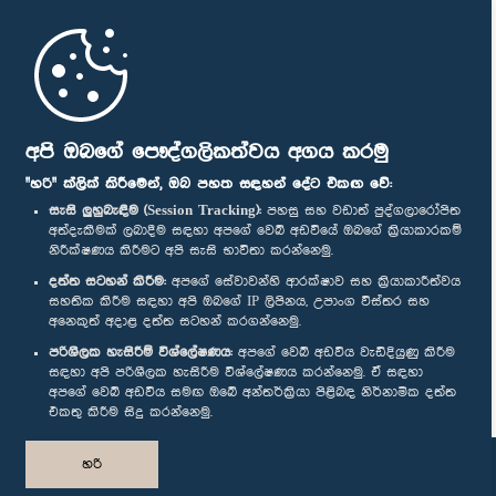
මුල් පිටුව
පාර්ලිමේන්තු ජංගම යෙදුම
අපි ඔබගේ පෞද්ගලිකත්වය අගය කරමු
"හරි" ක්ලික් කිරීමෙන්, ඔබ පහත සඳහන් දේට එකඟ වේ:
සැසි ලුහුබැඳීම (Session Tracking):
පහසු සහ වඩාත් පුද්ගලාරෝපිත
අත්දැකීමක් ලබාදීම සඳහා අපගේ වෙබ් අඩවියේ ඔබගේ ක්‍රියාකාරකම්
නිරීක්ෂණය කිරීමට අපි සැසි භාවිතා කරන්නෙමු.
අප හා සම්බන්ධ වී සිටින්න :
දත්ත සටහන් කිරීම:
අපගේ සේවාවන්හි ආරක්ෂාව සහ ක්‍රියාකාරීත්වය
සහතික කිරීම සඳහා අපි ඔබගේ IP ලිපිනය, උපාංග විස්තර සහ
අනෙකුත් අදාළ දත්ත සටහන් කරගන්නෙමු.
සම්මාන
පරිශීලක හැසිරීම් විශ්ලේෂණය:
අපගේ වෙබ් අඩවිය වැඩිදියුණු කිරීම
සඳහා අපි පරිශීලක හැසිරීම විශ්ලේෂණය කරන්නෙමු. ඒ සඳහා
අපගේ වෙබ් අඩවිය සමඟ ඔබේ අන්තර්ක්‍රියා පිළිබඳ නිර්නාමික දත්ත
පෞද්ගලිකත්ව ප්‍රතිපත්තිය
එකතු කිරීම සිදු කරන්නෙමු.
© ශ්‍රී ලංකා පාර්ලි‌මේන්තුව.
හරි
සියලු හිමිකම් ඇවිරිණි.
නිර්මාණය සහ සංවර්ධනය
TekGeeks