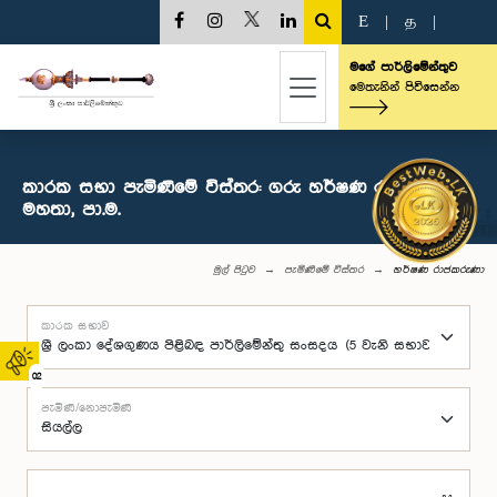
E
|
த
|
මගේ පාර්ලිමේන්තුව
මෙතැනින් පිවිසෙන්න
කාරක සභා පැමිණීමේ විස්තර: ගරු හර්ෂණ රාජකරුණා
මහතා, පා.ම.
මුල් පිටුව
පැමිණීමේ විස්තර
හර්ෂණ රාජකරුණා
කාරක සභාව
02
පැමිණි/නොපැමිණි