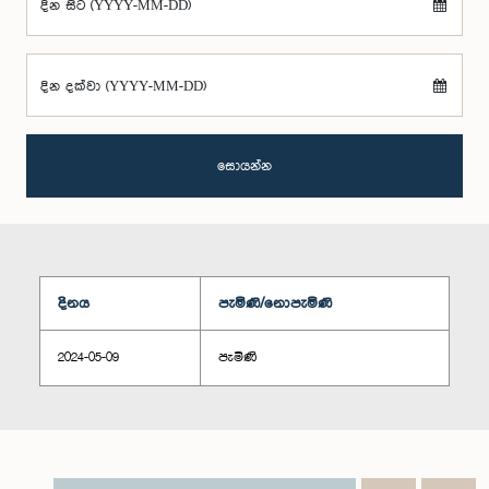
දින සිට (YYYY-MM-DD)
දින දක්වා (YYYY-MM-DD)
සොයන්න
දිනය
පැමිණි/නොපැමිණි
2024-05-09
පැමිණි