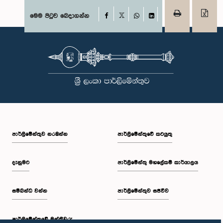
Facebook
මෙම පිටුව බෙදාගන්න
X
WhatsApp
LinkedIn
පාර්ලි‌මේන්තුව නරඹන්න
පාර්ලිමේන්තුවේ කටයුතු
දැනුමට
පාර්ලිමේන්තු මහලේකම් කාර්යාලය
සම්බන්ධ වන්න
පාර්ලිමේන්තුව සජීවීව
පාර්ලි‌මේන්තුවේ මන්ත්‍රීවරු