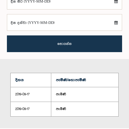
දින සිට (YYYY-MM-DD)
දින දක්වා (YYYY-MM-DD)
සොයන්න
දිනය
පැමිණි/නොපැමිණි
2019-09-17
පැමිණි
2019-09-17
පැමිණි