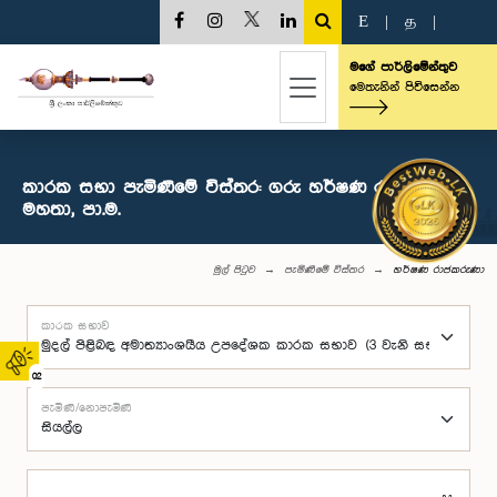
E
|
த
|
මගේ පාර්ලිමේන්තුව
මෙතැනින් පිවිසෙන්න
කාරක සභා පැමිණීමේ විස්තර: ගරු හර්ෂණ රාජකරුණා
මහතා, පා.ම.
මුල් පිටුව
පැමිණීමේ විස්තර
හර්ෂණ රාජකරුණා
කාරක සභාව
02
පැමිණි/නොපැමිණි