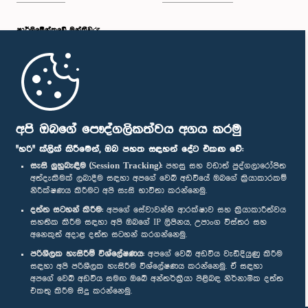
පාර්ලි‌මේන්තුවේ මන්ත්‍රීවරු
මුල් පිටුව
පාර්ලිමේන්තු ජංගම යෙදුම
අපි ඔබගේ පෞද්ගලිකත්වය අගය කරමු
"හරි" ක්ලික් කිරීමෙන්, ඔබ පහත සඳහන් දේට එකඟ වේ:
සැසි ලුහුබැඳීම (Session Tracking):
පහසු සහ වඩාත් පුද්ගලාරෝපිත
අත්දැකීමක් ලබාදීම සඳහා අපගේ වෙබ් අඩවියේ ඔබගේ ක්‍රියාකාරකම්
නිරීක්ෂණය කිරීමට අපි සැසි භාවිතා කරන්නෙමු.
අප හා සම්බන්ධ වී සිටින්න :
දත්ත සටහන් කිරීම:
අපගේ සේවාවන්හි ආරක්ෂාව සහ ක්‍රියාකාරීත්වය
සහතික කිරීම සඳහා අපි ඔබගේ IP ලිපිනය, උපාංග විස්තර සහ
අනෙකුත් අදාළ දත්ත සටහන් කරගන්නෙමු.
සම්මාන
පරිශීලක හැසිරීම් විශ්ලේෂණය:
අපගේ වෙබ් අඩවිය වැඩිදියුණු කිරීම
සඳහා අපි පරිශීලක හැසිරීම විශ්ලේෂණය කරන්නෙමු. ඒ සඳහා
අපගේ වෙබ් අඩවිය සමඟ ඔබේ අන්තර්ක්‍රියා පිළිබඳ නිර්නාමික දත්ත
පෞද්ගලිකත්ව ප්‍රතිපත්තිය
එකතු කිරීම සිදු කරන්නෙමු.