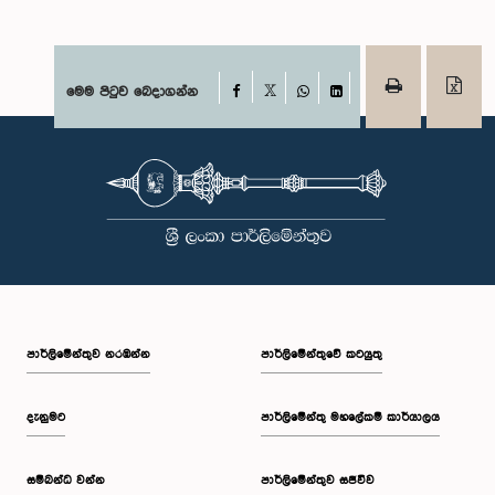
Facebook
මෙම පිටුව බෙදාගන්න
X
WhatsApp
LinkedIn
පාර්ලි‌මේන්තුව නරඹන්න
පාර්ලිමේන්තුවේ කටයුතු
දැනුමට
පාර්ලිමේන්තු මහලේකම් කාර්යාලය
සම්බන්ධ වන්න
පාර්ලිමේන්තුව සජීවීව