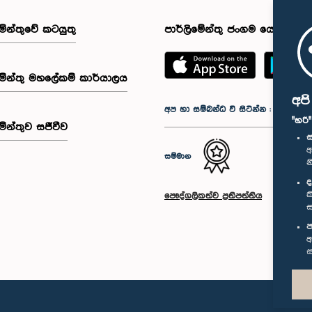
මේන්තුවේ කටයුතු
පාර්ලිමේන්තු ජංගම යෙදුම
මේන්තු මහලේකම් කාර්යාලය
අප
අප හා සම්බන්ධ වී සිටින්න :
"හරි
මේන්තුව සජීවීව
ස
අ
සම්මාන
න
ද
ක
පෞද්ගලිකත්ව ප්‍රතිපත්තිය
ස
ප
අ
ස