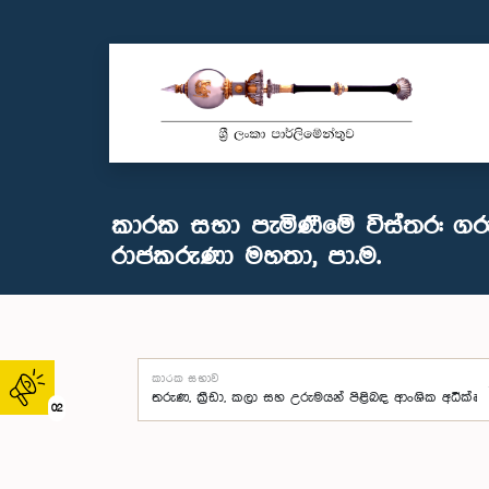
කාරක සභා පැමිණීමේ විස්තර: ග
රාජකරුණා මහතා, පා.ම.
කාරක සභාව
02