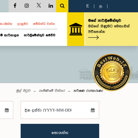
E
|
த
|
මගේ පාර්ලිමේන්තුව
ව නරඹන්න
දැනුමට
සම්බන්ධ වන්න
ඔබගේ ගිණුමට මෙතැනින්
පිවිසෙන්න
ම් කාර්යාලය
පාර්ලිමේන්තුව සජීවීව
මුල් පිටුව
පැමිණීමේ විස්තර
හර්ෂණ රාජකරුණා
දින දක්වා (YYYY-MM-DD)
සොයන්න