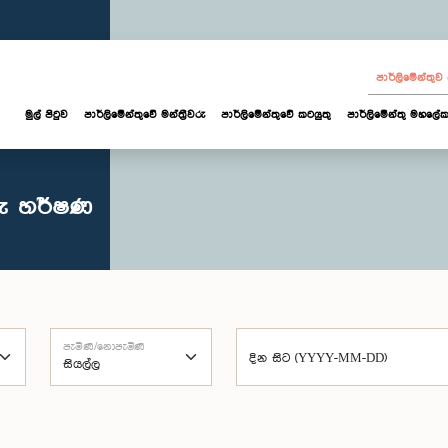
පාර්ලි‌මේන්තු
මුල් පිටුව
පාර්ලි‌මේන්තුවේ මන්ත්‍රීවරු
පාර්ලිමේන්තුවේ කටයුතු
පාර්ලිමේන්තු මහලේක
රු හර්ෂණ
පැමිණි/නොපැමිණි
දින සිට (YYYY-MM-DD)