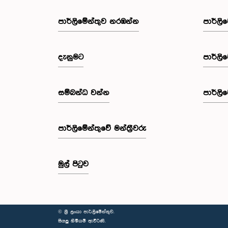
පාර්ලි‌මේන්තුව නරඹන්න
පාර්ලි
දැනුමට
පාර්ලි
සම්බන්ධ වන්න
පාර්ලි
පාර්ලි‌මේන්තුවේ මන්ත්‍රීවරු
මුල් පිටුව
© ශ්‍රී ලංකා පාර්ලි‌මේන්තුව.
සියලු හිමිකම් ඇවිරිණි.