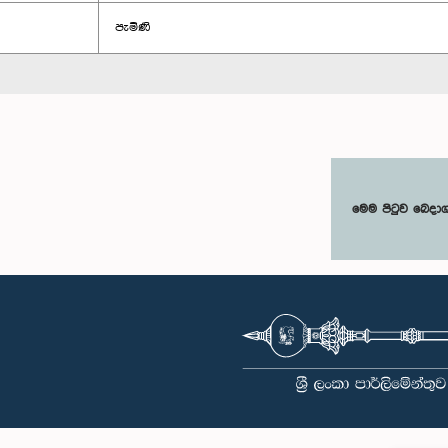
පැමිණි
මෙම පිටුව බෙදා