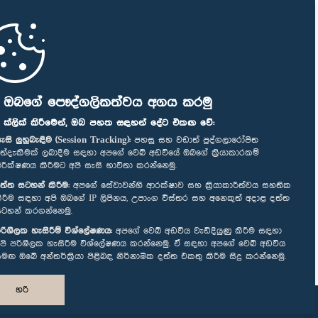
ි ඔබගේ පෞද්ගලිකත්වය අගය කරමු
" ක්ලික් කිරීමෙන්, ඔබ පහත සඳහන් දේට එකඟ වේ:
ැසි ලුහුබැඳීම (Session Tracking):
පහසු සහ වඩාත් පුද්ගලාරෝපිත
ත්දැකීමක් ලබාදීම සඳහා අපගේ වෙබ් අඩවියේ ඔබගේ ක්‍රියාකාරකම්
ිරීක්ෂණය කිරීමට අපි සැසි භාවිතා කරන්නෙමු.
ත්ත සටහන් කිරීම:
අපගේ සේවාවන්හි ආරක්ෂාව සහ ක්‍රියාකාරීත්වය සහතික
ිරීම සඳහා අපි ඔබගේ IP ලිපිනය, උපාංග විස්තර සහ අනෙකුත් අදාළ දත්ත
ටහන් කරගන්නෙමු.
රිශීලක හැසිරීම් විශ්ලේෂණය:
අපගේ වෙබ් අඩවිය වැඩිදියුණු කිරීම සඳහා
පි පරිශීලක හැසිරීම විශ්ලේෂණය කරන්නෙමු. ඒ සඳහා අපගේ වෙබ් අඩවිය
මඟ ඔබේ අන්තර්ක්‍රියා පිළිබඳ නිර්නාමික දත්ත එකතු කිරීම සිදු කරන්නෙමු.
හරි
නිර්මාණය සහ සංවර්ධනය
TekGeeks