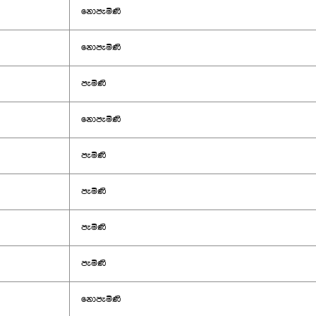
නොපැමිණි
නොපැමිණි
පැමිණි
නොපැමිණි
පැමිණි
පැමිණි
පැමිණි
පැමිණි
නොපැමිණි