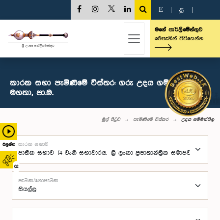
E
|
த
|
මගේ පාර්ලිමේන්තුව
මෙතැනින් පිවිසෙන්න
කාරක සභා පැමිණීමේ විස්තර: ගරු උදය ගම්මන්පිල
මහතා, පා.ම.
මුල් පිටුව
පැමිණීමේ විස්තර
උදය ගම්මන්පිල
කාරක සභාව
බලන්න
02
පැමිණි/නොපැමිණි