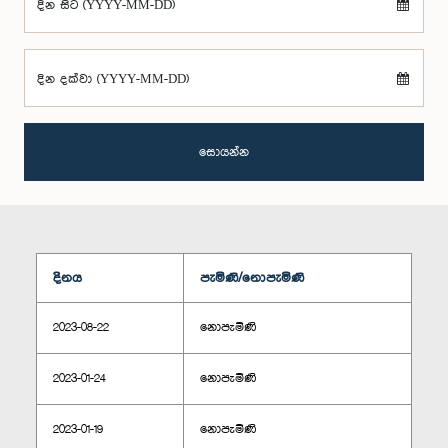
දින සිට (YYYY-MM-DD)
දින දක්වා (YYYY-MM-DD)
සොයන්න
දිනය
පැමිණි/නොපැමිණි
2023-08-22
නොපැමිණි
2023-01-24
නොපැමිණි
2023-01-19
නොපැමිණි