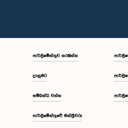
පාර්ලි‌මේන්තුව නරඹන්න
පාර්ලි
දැනුමට
පාර්ලි
සම්බන්ධ වන්න
පාර්ලි
පාර්ලි‌මේන්තුවේ මන්ත්‍රීවරු