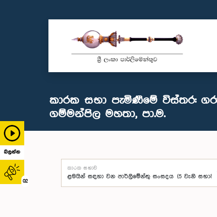
කාරක සභා පැමිණීමේ විස්තර: ග
ගම්මන්පිල මහතා, පා.ම.
බලන්න
කාරක සභාව
02