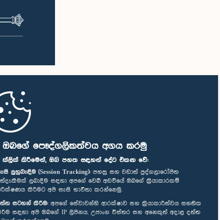
ි ඔබගේ පෞද්ගලිකත්වය අගය කරමු
" ක්ලික් කිරීමෙන්, ඔබ පහත සඳහන් දේට එකඟ වේ:
ැසි ලුහුබැඳීම (Session Tracking):
පහසු සහ වඩාත් පුද්ගලාරෝපිත
ත්දැකීමක් ලබාදීම සඳහා අපගේ වෙබ් අඩවියේ ඔබගේ ක්‍රියාකාරකම්
ිරීක්ෂණය කිරීමට අපි සැසි භාවිතා කරන්නෙමු.
ත්ත සටහන් කිරීම:
අපගේ සේවාවන්හි ආරක්ෂාව සහ ක්‍රියාකාරීත්වය සහතික
ිරීම සඳහා අපි ඔබගේ IP ලිපිනය, උපාංග විස්තර සහ අනෙකුත් අදාළ දත්ත