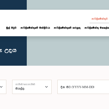
පාර්ලි‌මේන්තු
මුල් පිටුව
පාර්ලි‌මේන්තුවේ මන්ත්‍රීවරු
පාර්ලිමේන්තුවේ කටයුතු
පාර්ලිමේන්තු මහලේක
රු උදය
පැමිණි/නොපැමිණි
දින සිට (YYYY-MM-DD)