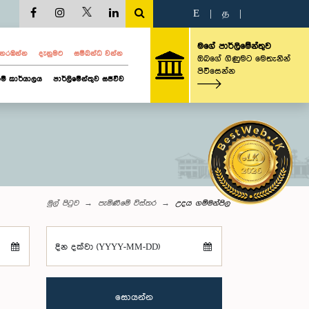
E
|
த
|
මගේ පාර්ලිමේන්තුව
ව නරඹන්න
දැනුමට
සම්බන්ධ වන්න
ඔබගේ ගිණුමට මෙතැනින්
පිවිසෙන්න
ම් කාර්යාලය
පාර්ලිමේන්තුව සජීවීව
මුල් පිටුව
පැමිණීමේ විස්තර
උදය ගම්මන්පිල
දින දක්වා (YYYY-MM-DD)
සොයන්න