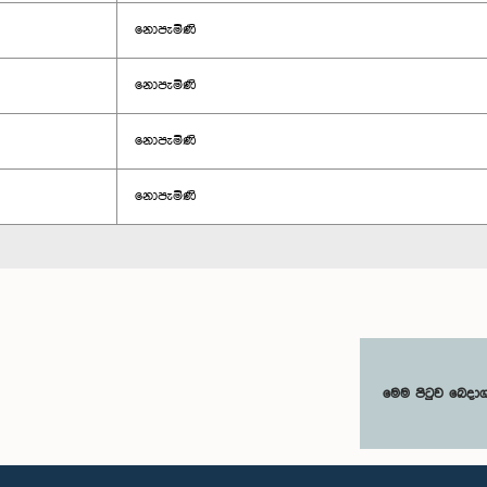
නොපැමිණි
නොපැමිණි
නොපැමිණි
නොපැමිණි
මෙම පිටුව බෙදා