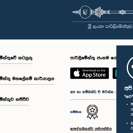
මේන්තුවේ කටයුතු
පාර්ලිමේන්තු ජංගම යෙදුම
මේන්තු මහලේකම් කාර්යාලය
අප
අප හා සම්බන්ධ වී සිටින්න :
"හරි
මේන්තුව සජීවීව
ස
අ
සම්මාන
න
ද
ක
පෞද්ගලිකත්ව ප්‍රතිපත්තිය