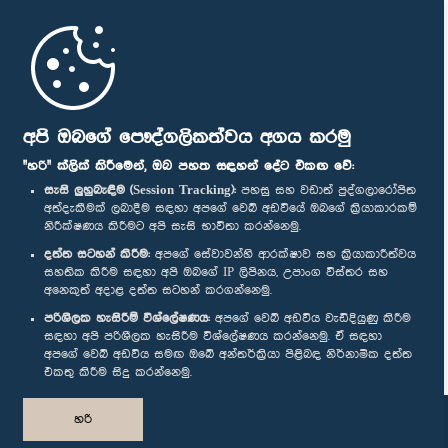
මුල් පිටුව
පාර්ලිමේන්තු ජංගම යෙදුම
අපි ඔබගේ පෞද්ගලිකත්වය අගය කරමු
"හරි" ක්ලික් කිරීමෙන්, ඔබ පහත සඳහන් දේට එකඟ වේ:
සැසි ලුහුබැඳීම (Session Tracking):
පහසු සහ වඩාත් පුද්ගලාරෝපිත
අත්දැකීමක් ලබාදීම සඳහා අපගේ වෙබ් අඩවියේ ඔබගේ ක්‍රියාකාරකම්
නිරීක්ෂණය කිරීමට අපි සැසි භාවිතා කරන්නෙමු.
අප හා සම්බන්ධ වී සිටින්න :
දත්ත සටහන් කිරීම:
අපගේ සේවාවන්හි ආරක්ෂාව සහ ක්‍රියාකාරීත්වය
සහතික කිරීම සඳහා අපි ඔබගේ IP ලිපිනය, උපාංග විස්තර සහ
අනෙකුත් අදාළ දත්ත සටහන් කරගන්නෙමු.
සම්මාන
පරිශීලක හැසිරීම් විශ්ලේෂණය:
අපගේ වෙබ් අඩවිය වැඩිදියුණු කිරීම
සඳහා අපි පරිශීලක හැසිරීම විශ්ලේෂණය කරන්නෙමු. ඒ සඳහා
අපගේ වෙබ් අඩවිය සමඟ ඔබේ අන්තර්ක්‍රියා පිළිබඳ නිර්නාමික දත්ත
පෞද්ගලිකත්ව ප්‍රතිපත්තිය
එකතු කිරීම සිදු කරන්නෙමු.
© ශ්‍රී ලංකා පාර්ලි‌මේන්තුව.
හරි
සියලු හිමිකම් ඇවිරිණි.
නිර්මාණය සහ සංවර්ධනය
TekGeeks