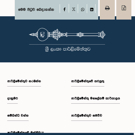
Facebook
මෙම පිටුව බෙදාගන්න
X
WhatsApp
LinkedIn
පාර්ලි‌මේන්තුව නරඹන්න
පාර්ලිමේන්තුවේ කටයුතු
දැනුමට
පාර්ලිමේන්තු මහලේකම් කාර්යාලය
සම්බන්ධ වන්න
පාර්ලිමේන්තුව සජීවීව
පාර්ලි‌මේන්තුවේ මන්ත්‍රීවරු