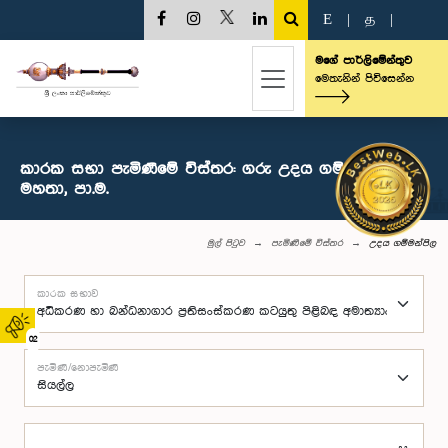
E
|
த
|
මගේ පාර්ලිමේන්තුව
මෙතැනින් පිවිසෙන්න
කාරක සභා පැමිණීමේ විස්තර: ගරු උදය ගම්මන්පිල
මහතා, පා.ම.
මුල් පිටුව
පැමිණීමේ විස්තර
උදය ගම්මන්පිල
කාරක සභාව
02
පැමිණි/නොපැමිණි