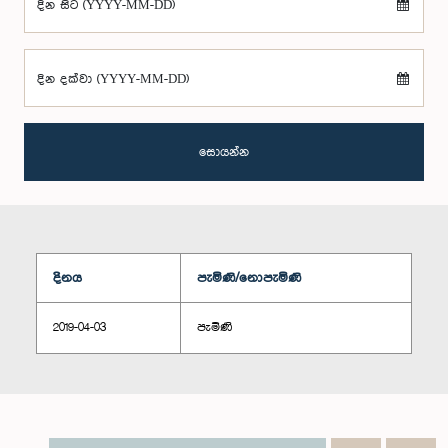
දින සිට (YYYY-MM-DD)
දින දක්වා (YYYY-MM-DD)
සොයන්න
දිනය
පැමිණි/නොපැමිණි
2019-04-03
පැමිණි