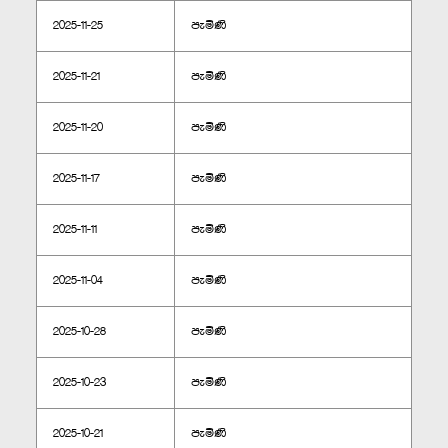
2025-11-25
පැමිණි
2025-11-21
පැමිණි
2025-11-20
පැමිණි
2025-11-17
පැමිණි
2025-11-11
පැමිණි
2025-11-04
පැමිණි
2025-10-28
පැමිණි
2025-10-23
පැමිණි
2025-10-21
පැමිණි