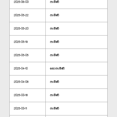
2025-06-03
පැමිණි
2025-05-22
පැමිණි
2025-05-20
පැමිණි
2025-05-19
පැමිණි
2025-05-05
පැමිණි
2025-04-10
නොපැමිණි
2025-04-08
පැමිණි
2025-03-18
පැමිණි
2025-03-11
පැමිණි