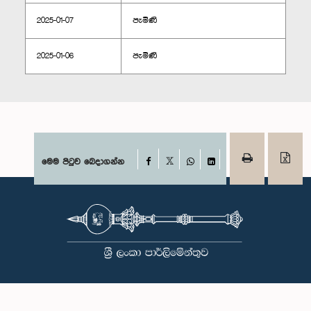
2025-01-07
පැමිණි
2025-01-06
පැමිණි
Facebook
මෙම පිටුව බෙදාගන්න
X
WhatsApp
LinkedIn