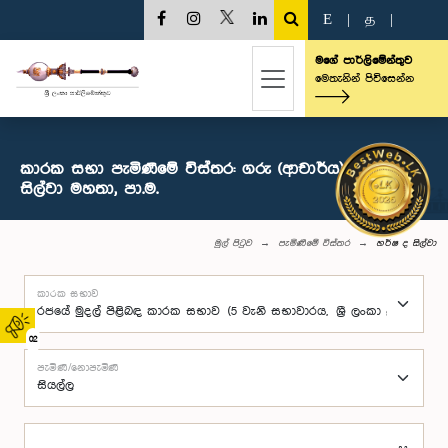
E
|
த
|
මගේ පාර්ලිමේන්තුව
මෙතැනින් පිවිසෙන්න
කාරක සභා පැමිණීමේ විස්තර: ගරු (ආචාර්ය) හර්ෂ ද
සිල්වා මහතා, පා.ම.
මුල් පිටුව
පැමිණීමේ විස්තර
හර්ෂ ද සිල්වා
කාරක සභාව
02
පැමිණි/නොපැමිණි