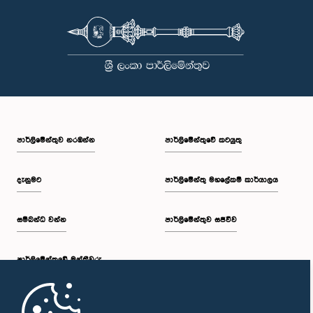
පාර්ලි‌මේන්තුව නරඹන්න
පාර්ලිමේන්තුවේ කටයුතු
දැනුමට
පාර්ලිමේන්තු මහලේකම් කාර්යාලය
සම්බන්ධ වන්න
පාර්ලිමේන්තුව සජීවීව
පාර්ලි‌මේන්තුවේ මන්ත්‍රීවරු
මුල් පිටුව