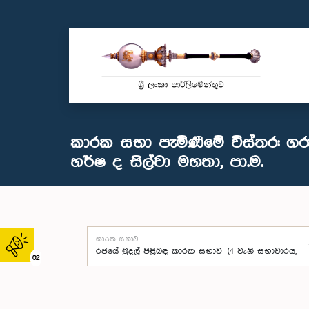
කාරක සභා පැමිණීමේ විස්තර: ගර
හර්ෂ ද සිල්වා මහතා, පා.ම.
කාරක සභාව
02