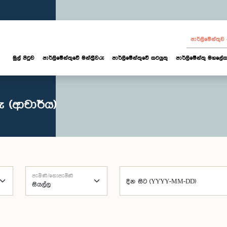
පාර්ලි‌මේන්තු
මුල් පිටුව
පාර්ලි‌මේන්තුවේ මන්ත්‍රීවරු
පාර්ලිමේන්තුවේ කටයුතු
පාර්ලිමේන්තු මහලේක
ු (ආචාර්ය)
පැමිණි/නොපැමිණි
දින සිට (YYYY-MM-DD)