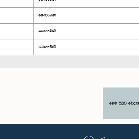
නොපැමිණි
නොපැමිණි
නොපැමිණි
මෙම පිටුව බෙදා