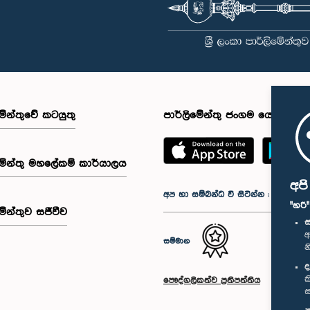
මේන්තුවේ කටයුතු
පාර්ලිමේන්තු ජංගම යෙදුම
මේන්තු මහලේකම් කාර්යාලය
අප
අප හා සම්බන්ධ වී සිටින්න :
"හරි
මේන්තුව සජීවීව
ස
අ
සම්මාන
න
ද
ක
පෞද්ගලිකත්ව ප්‍රතිපත්තිය
ස