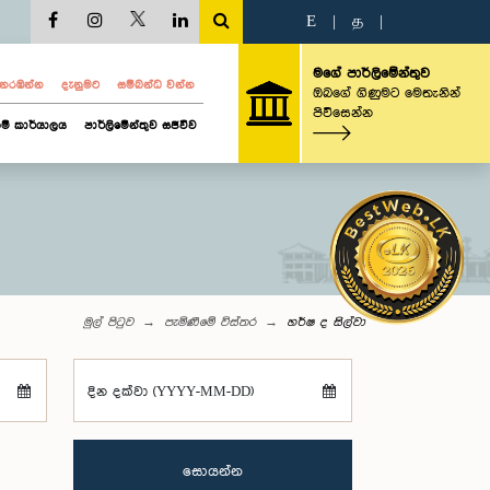
E
|
த
|
මගේ පාර්ලිමේන්තුව
ව නරඹන්න
දැනුමට
සම්බන්ධ වන්න
ඔබගේ ගිණුමට මෙතැනින්
පිවිසෙන්න
ම් කාර්යාලය
පාර්ලිමේන්තුව සජීවීව
මුල් පිටුව
පැමිණීමේ විස්තර
හර්ෂ ද සිල්වා
දින දක්වා (YYYY-MM-DD)
සොයන්න