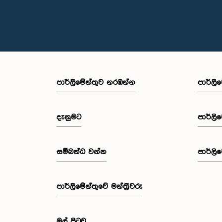
පාර්ලි‌මේන්තුව නරඹන්න
පාර්ලි
දැනුමට
පාර්ලි
සම්බන්ධ වන්න
පාර්ලි
පාර්ලි‌මේන්තුවේ මන්ත්‍රීවරු
මුල් පිටුව