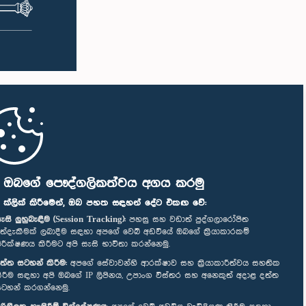
ි ඔබගේ පෞද්ගලිකත්වය අගය කරමු
" ක්ලික් කිරීමෙන්, ඔබ පහත සඳහන් දේට එකඟ වේ:
ැසි ලුහුබැඳීම (Session Tracking):
පහසු සහ වඩාත් පුද්ගලාරෝපිත
ත්දැකීමක් ලබාදීම සඳහා අපගේ වෙබ් අඩවියේ ඔබගේ ක්‍රියාකාරකම්
ිරීක්ෂණය කිරීමට අපි සැසි භාවිතා කරන්නෙමු.
ත්ත සටහන් කිරීම:
අපගේ සේවාවන්හි ආරක්ෂාව සහ ක්‍රියාකාරීත්වය සහතික
ිරීම සඳහා අපි ඔබගේ IP ලිපිනය, උපාංග විස්තර සහ අනෙකුත් අදාළ දත්ත
ටහන් කරගන්නෙමු.