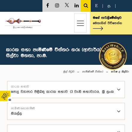
E
|
த
|
මගේ පාර්ලිමේන්තුව
මෙතැනින් පිවිසෙන්න
කාරක සභා පැමිණීමේ විස්තර: ගරු (ආචාර්ය) හර්ෂ ද
සිල්වා මහතා, පා.ම.
මුල් පිටුව
පැමිණීමේ විස්තර
හර්ෂ ද සිල්වා
කාරක සභාව
02
පැමිණි/නොපැමිණි