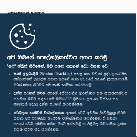
පාර්ලි‌මේන්තුවේ මන්ත්‍රීවරු
මුල් පිටුව
පාර්ලිමේන්තු ජංගම යෙදුම
අපි ඔබගේ පෞද්ගලිකත්වය අගය කරමු
"හරි" ක්ලික් කිරීමෙන්, ඔබ පහත සඳහන් දේට එකඟ වේ:
සැසි ලුහුබැඳීම (Session Tracking):
පහසු සහ වඩාත් පුද්ගලාරෝපිත
අත්දැකීමක් ලබාදීම සඳහා අපගේ වෙබ් අඩවියේ ඔබගේ ක්‍රියාකාරකම්
නිරීක්ෂණය කිරීමට අපි සැසි භාවිතා කරන්නෙමු.
අප හා සම්බන්ධ වී සිටින්න :
දත්ත සටහන් කිරීම:
අපගේ සේවාවන්හි ආරක්ෂාව සහ ක්‍රියාකාරීත්වය
සහතික කිරීම සඳහා අපි ඔබගේ IP ලිපිනය, උපාංග විස්තර සහ
අනෙකුත් අදාළ දත්ත සටහන් කරගන්නෙමු.
සම්මාන
පරිශීලක හැසිරීම් විශ්ලේෂණය:
අපගේ වෙබ් අඩවිය වැඩිදියුණු කිරීම
සඳහා අපි පරිශීලක හැසිරීම විශ්ලේෂණය කරන්නෙමු. ඒ සඳහා
අපගේ වෙබ් අඩවිය සමඟ ඔබේ අන්තර්ක්‍රියා පිළිබඳ නිර්නාමික දත්ත
පෞද්ගලිකත්ව ප්‍රතිපත්තිය
එකතු කිරීම සිදු කරන්නෙමු.