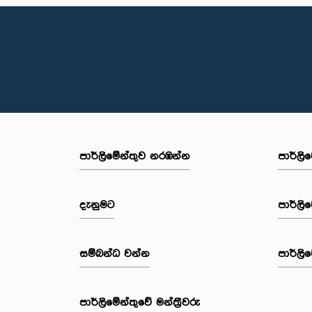
පාර්ලි‌මේන්තුව නරඹන්න
පාර්ලි
දැනුමට
පාර්ලි
සම්බන්ධ වන්න
පාර්ලි
පාර්ලි‌මේන්තුවේ මන්ත්‍රීවරු