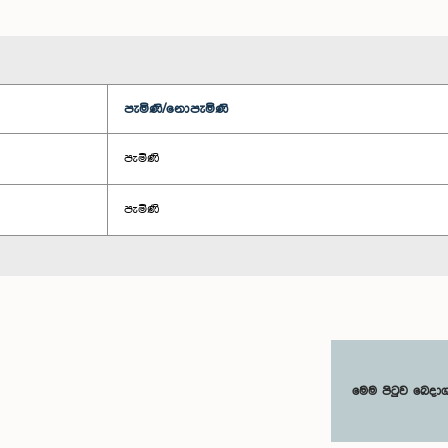
පැමිණි/නොපැමිණි
පැමිණි
පැමිණි
මෙම පිටුව බෙදා