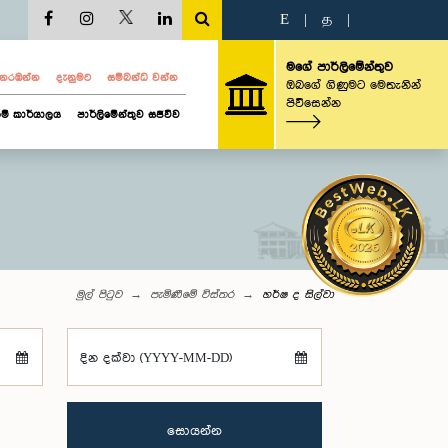
E
|
த
|
මගේ පාර්ලිමේන්තුව
ව නරඹන්න
දැනුමට
සම්බන්ධ වන්න
ඔබගේ ගිණුමට මෙතැනින්
පිවිසෙන්න
ම් කාර්යාලය
පාර්ලිමේන්තුව සජීවීව
මුල් පිටුව
පැමිණීමේ විස්තර
හර්ෂ ද සිල්වා
දින දක්වා (YYYY-MM-DD)
සොයන්න