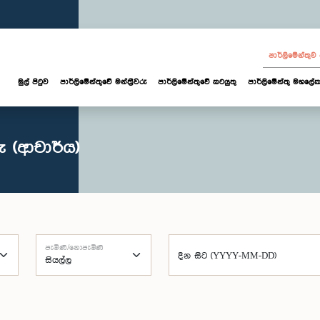
පාර්ලි‌මේන්තු
මුල් පිටුව
පාර්ලි‌මේන්තුවේ මන්ත්‍රීවරු
පාර්ලිමේන්තුවේ කටයුතු
පාර්ලිමේන්තු මහලේක
ු (ආචාර්ය)
පැමිණි/නොපැමිණි
දින සිට (YYYY-MM-DD)