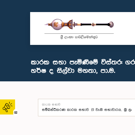
කාරක සභා පැමිණීමේ විස්තර: ගර
හර්ෂ ද සිල්වා මහතා, පා.ම.
කාරක සභාව
02