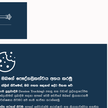
ි ඔබගේ පෞද්ගලිකත්වය අගය කරමු
" ක්ලික් කිරීමෙන්, ඔබ පහත සඳහන් දේට එකඟ වේ:
ැසි ලුහුබැඳීම (Session Tracking):
පහසු සහ වඩාත් පුද්ගලාරෝපිත
ත්දැකීමක් ලබාදීම සඳහා අපගේ වෙබ් අඩවියේ ඔබගේ ක්‍රියාකාරකම්
ිරීක්ෂණය කිරීමට අපි සැසි භාවිතා කරන්නෙමු.
ත්ත සටහන් කිරීම:
අපගේ සේවාවන්හි ආරක්ෂාව සහ ක්‍රියාකාරීත්වය සහතික