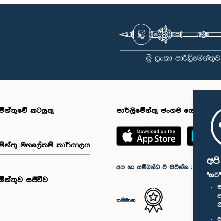
මේන්තුවේ කටයුතු
පාර්ලිමේන්තු ජංගම යෙදුම
මේන්තු මහලේකම් කාර්යාලය
අප
අප හා සම්බන්ධ වී සිටින්න :
"හරි
මේන්තුව සජීවීව
ස
අ
සම්මාන
න
ද